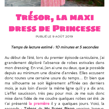
UN PEU DE DÉCO ?
UN SOUPÇON DE BRODERIE
Trésor, la maxi
dress de Princesse
PUBLIÉ LE 9 AOÛT 2019
Temps de lecture estimé : 10 minutes et 5 secondes
Au début de l’été, lors du premier épisode caniculaire, j’ai
grandement déploré l’absence de robes estivales dans
mon dressing. En vrai, j’en ai une ou deux, que je possède
depuis au minimum une dizaine d’années. Elles accusent
donc toutes une certaine usure du temps… Et bien que
ma silhouette se soit légèrement affinée ces derniers
mois, je suis loin d’avoir la même ligne qu’il y a dix ans.
L’effet saucisson, très peu pour moi. Je me suis donc
mise dans l’idée de me coudre quelques robes cet été. Je
t’ai présenté
la première
il y a quelques jours. Voici, la
seconde :
Trésor
de
My Super Bison
version longue.