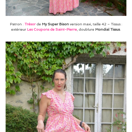
Patron :
Trésor
de
My Super Bison
version maxi, taille 42 – Tissus :
extérieur
Les Coupons de Saint-Pierre
, doublure
Mondial Tissus
.