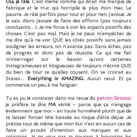
Oui, je râle
. C’est même comme qui dirait ma marque de
fabrique et le truc qui horripile le plus mon mec. Le
pauvre. Je râle parfois pour tout et pour rien, j’avoue. Je
le sais. Alors j’essaie de faire des efforts (pas toujours
concluants…). Je me force à voir les aspects positifs des
choses. C’est pas mal. Mais je ne peux m’empêcher de
me dire qu’à ne voir QUE les côtés positifs sans jamais
souligner les erreurs, on n’avance pas. Sans échec, pas
de progrès et donc pas de réussite. Ce qui me fait
m’interroger sur le besoin qu’ont certaines
Instagrameuses et blogueuses de toujours n’écrire QUE
du bien de tout ce qu’elles cousent. On se croirait au
States…
Everything is AMAZING
. Aucun recul. Et ça
commence un peu à me fatiguer.
Tu as pu le constater dans ma revue du
patron Sirocco
,
je préfère te dire
MA
vérité – parce que ça n’engage
évidemment que moi – en toute honnêteté plutôt que de
te laisser foncer tête baissée au risque d’être déçue. Je
précise tout de même que mon but n’est en aucun cas de
faire un procès d’intention aux marques et aux
créatrices. Je ne veux pas te pousser à boycotter les