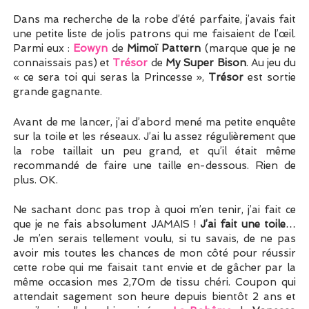
Dans ma recherche de la robe d’été parfaite, j’avais fait
une petite liste de jolis patrons qui me faisaient de l’œil.
Parmi eux :
Eowyn
de
Mimoï Pattern
(marque que je ne
connaissais pas) et
Trésor
de
My Super Bison
. Au jeu du
« ce sera toi qui seras la Princesse »,
Trésor
est sortie
grande gagnante.
Avant de me lancer, j’ai d’abord mené ma petite enquête
sur la toile et les réseaux. J’ai lu assez régulièrement que
la robe taillait un peu grand, et qu’il était même
recommandé de faire une taille en-dessous. Rien de
plus. OK.
Ne sachant donc pas trop à quoi m’en tenir, j’ai fait ce
que je ne fais absolument JAMAIS !
J’ai fait une toile
…
Je m’en serais tellement voulu, si tu savais, de ne pas
avoir mis toutes les chances de mon côté pour réussir
cette robe qui me faisait tant envie et de gâcher par la
même occasion mes 2,70m de tissu chéri. Coupon qui
attendait sagement son heure depuis bientôt 2 ans et