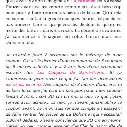
que j’avais d’abord imaginé en
La Bohême
de
Vanessa
Pouzet
avant de me rendre compte qu’il était bien trop
petit pour y faire rentrer les pièces de la jupe. Qu’à cela
ne tienne. J’ai fait la gueule quelques heures, déçue de ne
pas pouvoir faire ce que je voulais. Je déteste qu’on me
mette des bâtons dans les roues. La déception évaporée
j’ai commencé à l’imaginer en robe. Trésor était née.
Dans ma tête.
Je m’arrête juste 2 secondes sur le métrage de mon
coupon. C’était le dernier d’une commande de 3 coupons
de 3 mètres achetés il y a 2 ans lors d’une promotion
estivale chez
Les Coupons de Saint-Pierre
. Si ça
t’intéresse, tu peux revoir ce que j’ai fait des deux autres
ici
,
ici
,
ici
,
ici
et
ici
. Des coupons de 3 mètres donc, et si tu
as bien lu ce que j’ai écrit un peu plus haut, mon coupon
faisait 2,70m… soit 30 cm en moins que ce que j’étais
sensée avoir acheté… Et non, je n’avais jamais utilisé ce
coupon avant. Je m’en suis rendue compte en essayant
de faire rentrer les pièces de La Bohême (qui nécessitait
3,30m) dedans. J’avais conscience que 30 cm en moins,
c’était un peu comme essayer d’enfiler la pantoufle de