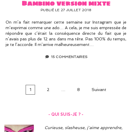
Bambino version mixte
PUBLIÉ LE 27 JUILLET 2018
On m’a fait remarquer cette semaine sur Instagram que je
m’exprimai comme une ado… A cela, je me suis empressée de
répondre que c’était la conséquence directe du fait que je
n’avais pas plus de 12 ans dans ma tête. Pas 100% du temps,
je te l’accorde. Il m’arrive malheureusement…
15 COMMENTAIRES
Navigation
1
2
…
8
Suivant
des
articles
- QUI SUIS-JE ? -
Curieuse, slasheuse, j'aime apprendre,