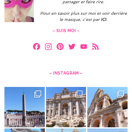
partager et faire rire.
Pour en savoir plus sur moi et voir derrière
le masque, c'est par
ICI
.
– SUIS MOI –
F
In
Pi
T
Y
F
a
st
nt
w
o
e
ce
a
er
itt
u
e
b
gr
es
er
T
d
– INSTAGRAM –
o
a
t
u
o
m
b
k
e
C
h
a