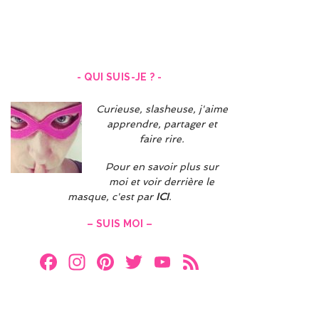
Navigation
des
articles
- QUI SUIS-JE ? -
Curieuse, slasheuse, j'aime
apprendre, partager et
faire rire.
Pour en savoir plus sur
moi et voir derrière le
masque, c'est par
ICI
.
– SUIS MOI –
F
In
Pi
T
Y
F
a
st
nt
w
o
e
ce
a
er
itt
u
e