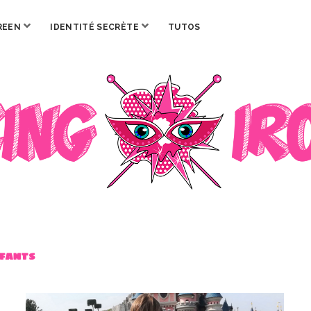
ouvrir
ouvrir
REEN
IDENTITÉ SECRÈTE
TUTOS
menu
menu
nfants