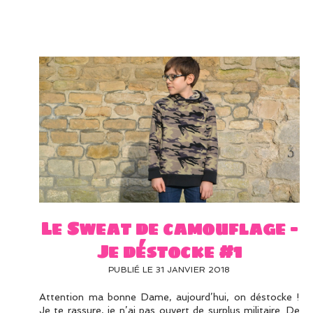
Le Sweat de camouflage –
Je déstocke #1
PUBLIÉ LE 31 JANVIER 2018
Attention ma bonne Dame, aujourd’hui, on déstocke !
Je te rassure, je n’ai pas ouvert de surplus militaire. De