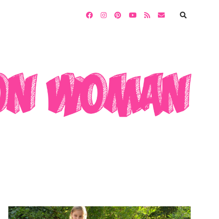
facebook
instagram
pinterest
youtube
rss
email