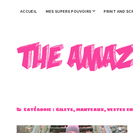
ouvrir
ACCUEIL
MES SUPERS POUVOIRS
PRINT AND SC
menu
The
Amazing
Iron
Woman
Catégorie :
Gilets, manteaux, vestes e