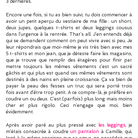
3 dernières.
Encore une fois, si tu as bien suivi, tu dois commencer à
avoir un petit aperçu du vestiaire de ma fille : un short,
deux jupes, quelques t-shirts et deux leggings cousus
dans l’urgence à la rentrée. That’s all. J’en entends déjà
qui se demandent comment on peut vivre avec si peu. Je
leur répondrais que moi-même je vis très bien avec mes
5 t-shirts et mon jean, que je déteste faire les magasins,
que je trouve que remplir des étagères pour finir par
mettre toujours les mêmes vêtements c’est un sacré
gâchis et qui plus est quand ces mêmes vêtements sont
destinés à des nains en pleine croissance. Ça va bien de
payer la peau des fesses un truc qui sera porté trois
fois avant d’être trop petit. A ce compte-là, je préfère en
coudre un ou deux. C’est (parfois) plus long mais moins
cher et plus rigolo. Ceci n’engage que moi, bien
évidemment.
Après avoir paré au plus pressé avec
les leggings
, je
m’étais consacrée à coudre
un pantalon
à Camille, qui,
logé à la même enseigne que sa sœur, ne possédait que