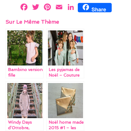
F
T
Pi
E
Li
Share
a
w
nt
m
n
Sur Le Même Thème
ce
itt
er
ai
k
b
er
es
l
e
o
t
dI
o
n
k
Bambino version
Les pyjamas de
fille
Noël – Couture
de Noël #1
Windy Days
Noël home made
d’Ottobre,
2015 #1 – les