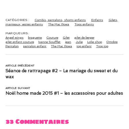
deuxième du
accessoires pour
nom
adultes
CATÉGORIES:
Combis, pantalons, shorts enfants
Enfants
Gilets,
manteaux, vestes enfants
The Mac Powa
Tops enfants
MARQUEURS:
Angel wings
braguette
Couture
Gilet
gilet de berger
gilet enfant couture
Ivanne Soufflet
jean
Julie
Lolie shop
Ottobre
Pantalon
pantalon enfant
The Mac Powa
top enfant
Trop top
ARTICLE PRÉCÉDENT
Séance de rattrapage #2 – Le mariage du sweat et du
wax
ARTICLE SUIVANT
Noël home made 2015 #1 – les accessoires pour adultes
33 Commentaires