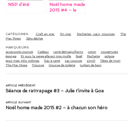
NSP d’été
Noël home made
2015 #4 – le
poisson d’activité
CATÉGORIES:
Craft en vrac
En vrac
Pochettes, sacs, trousses
The
Mac Powa
Zéro déchet
MARQUEURS:
accessoire couture
Cadeau
carré démaquillants
coton
couvertures
éponge
Et puis la neige elle est trop molle
Noël
Pochette
polaire
pour mes jolis mômes
Sac à tarte
sac couture
simili
Têtes de mort
The Mac Powa
Trousse
trousse de toilette
turban de bain
ARTICLE PRÉCÉDENT
Séance de rattrapage #3 – Julie t’invite à Goa
ARTICLE SUIVANT
Noël home made 2015 #2 – à chacun son héro