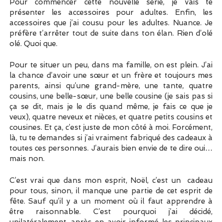
Pour commencer cette nouvelle série, je vais te
présenter les accessoires pour adultes. Enfin, les
accessoires que j’ai cousu pour les adultes. Nuance. Je
préfère t’arrêter tout de suite dans ton élan. Rien d’olé
olé. Quoi que.
Pour te situer un peu, dans ma famille, on est plein. J’ai
la chance d’avoir une sœur et un frère et toujours mes
parents, ainsi qu’une grand-mère, une tante, quatre
cousins, une belle-sœur, une belle cousine (je sais pas si
ça se dit, mais je le dis quand même, je fais ce que je
veux), quatre neveux et nièces, et quatre petits cousins et
cousines. Et ça, c’est juste de mon côté à moi. Forcément,
là, tu te demandes si j’ai vraiment fabriqué des cadeaux à
toutes ces personnes. J’aurais bien envie de te dire oui…
mais non.
C’est vrai que dans mon esprit, Noël, c’est un cadeau
pour tous, sinon, il manque une partie de cet esprit de
fête. Sauf qu’il y a un moment où il faut apprendre à
être raisonnable. C’est pourquoi j’ai décidé,
unilatéralement, après en avoir informé les principaux