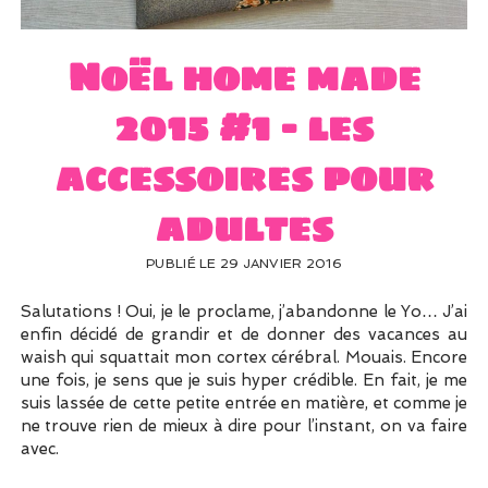
UN PEU DE DÉCO ?
UN SOUPÇON DE BRODERIE
Noël home made
2015 #1 – les
accessoires pour
adultes
PUBLIÉ LE 29 JANVIER 2016
Salutations ! Oui, je le proclame, j’abandonne le Yo… J’ai
enfin décidé de grandir et de donner des vacances au
waish qui squattait mon cortex cérébral. Mouais. Encore
une fois, je sens que je suis hyper crédible. En fait, je me
suis lassée de cette petite entrée en matière, et comme je
ne trouve rien de mieux à dire pour l’instant, on va faire
avec.