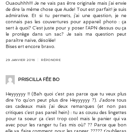
Ouaouhhh!!! Je ne vais pas être originale mais j’ai envie
de dire la même chose que Aude! Tout est parfait! je suis
admirative. Et si tu permets, j’ai une question, je ne
connais pas les couvertures pour appareil photo : ça
sert à quoi? C’est juste pour y poser l’APN dessus ou ça
le protège dans un sac? Je sais ma question peut
paraître naïve, désolée!
Bises ert encore bravo.
29 JANVIER 2016
RÉPONDRE
PRISCILLA FÉE BO
Heyyyyyy !! (Bah quoi c’est pas parce que tu veux plus
dire Yo qu’on peut plus dire Heyyyyyy ?). J’adore tous
ces cadeaux mais j’ai deux remarques (et non pas
critiques c’est pas pareil hein) : tu as cousu des lingettes
pour ta soeur ça c’est trop cool mais le panier qui va
avec pour les ranger tu l’as mis où? ?? Parce que bon
elle va faire comment pour les ranger ????? t’oublieras