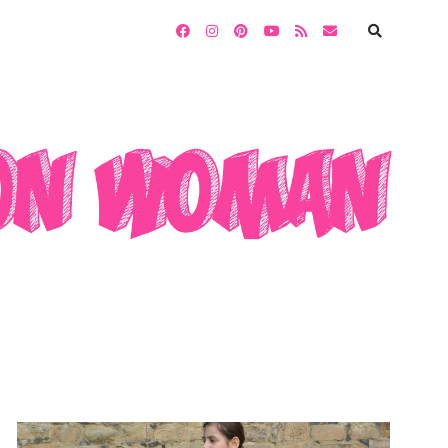
facebook
instagram
pinterest
youtube
rss
email