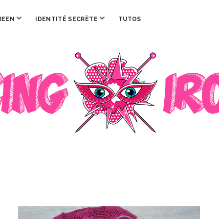
ouvrir
ouvrir
REEN
IDENTITÉ SECRÈTE
TUTOS
menu
menu