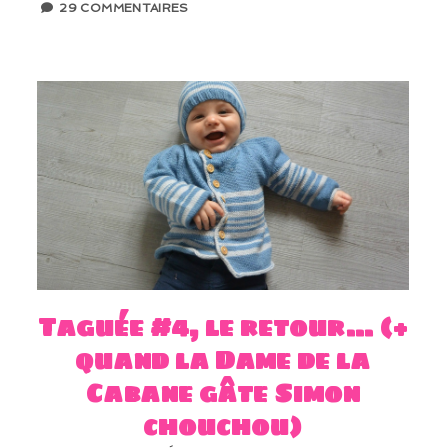
29 COMMENTAIRES
Taguée #4, le retour… (+
quand la Dame de la
Cabane gâte Simon
chouchou)