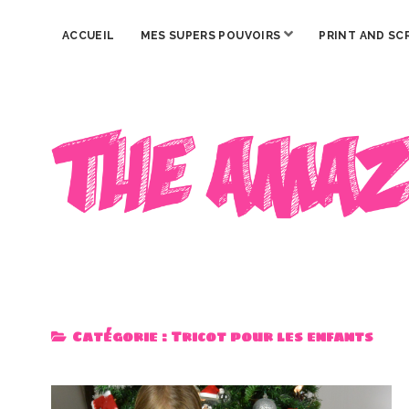
ouvrir
ACCUEIL
MES SUPERS POUVOIRS
PRINT AND SC
menu
The
Amazing
Iron
Woman
Catégorie :
Tricot pour les enfants