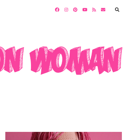
facebook
instagram
pinterest
youtube
rss
email