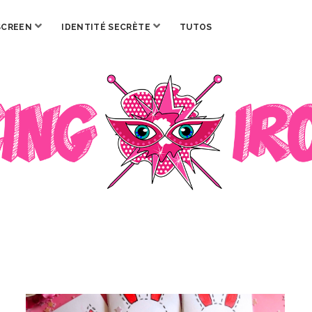
ouvrir
ouvrir
SCREEN
IDENTITÉ SECRÈTE
TUTOS
menu
menu