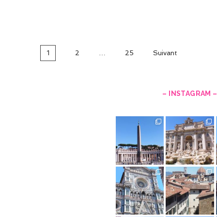
1
2
…
25
Suivant
– INSTAGRAM 