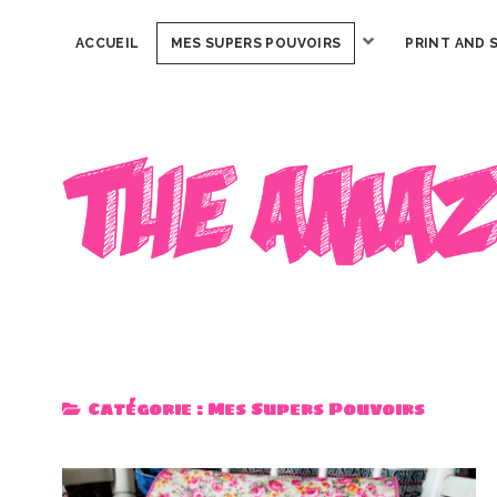
ouvrir
ACCUEIL
MES SUPERS POUVOIRS
PRINT AND 
menu
The
Amazing
Iron
Woman
Catégorie :
Mes Supers Pouvoirs