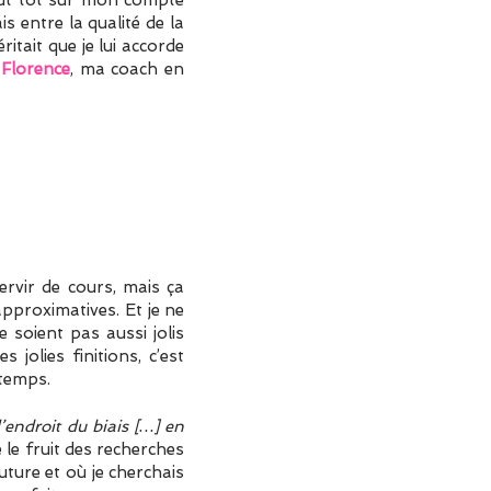
 plut tôt sur mon compte
is entre la qualité de la
ritait que je lui accorde
e
Florence
, ma coach en
ervir de cours, mais ça
approximatives. Et je ne
 soient pas aussi jolis
 jolies finitions, c’est
 temps.
l’endroit du biais […] en
e le fruit des recherches
outure et où je cherchais