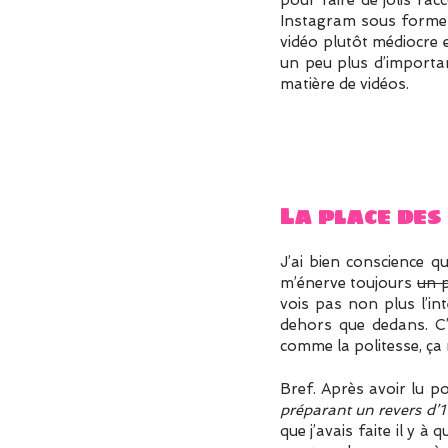
pour faire de jolis rac
Instagram sous forme
vidéo plutôt médiocre et
un peu plus d’importan
matière de vidéos.
La place des
J’ai bien conscience q
m’énerve toujours
un 
vois pas non plus l’in
dehors que dedans. C’es
comme la politesse, ça
Bref. Après avoir lu p
préparant un revers d’1
que j’avais faite il y à