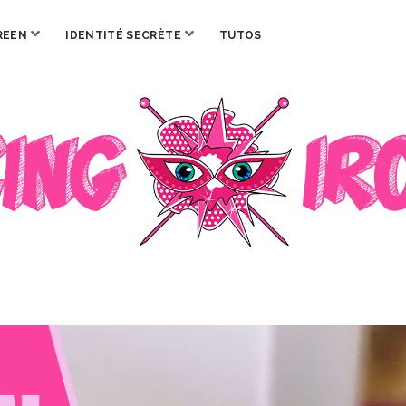
ouvrir
ouvrir
REEN
IDENTITÉ SECRÈTE
TUTOS
menu
menu