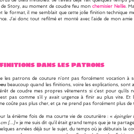
cords de biais invisibles. Je l’avais déjà fait quelques temps
 de Story, au moment de coudre feu mon
chemisier Nellie
. Ma
 le format, il me semblait que cette jolie finition technique mé
ce. J’ai donc tout refilmé et monté avec l’aide de mon ami
 finitions dans les patrons
ue les patrons de couture n’ont pas forcément vocation à s
peu
beaucoup quand les finitions, voire les explications, sont 
térêt de coudre mes propres vêtements si c’est pour qu’ils ne
t pas comme s’il y avait urgence à finir au plus vite. Et les
 ne coûte pas plus cher, et ça ne prend pas forcément plus de
our la énième fois de ma courte vie de couturière : «
épingler 
 cm […]
» je me suis dit qu’il était grand temps que je te partag
 quelques années déjà sur le sujet, du temps où je débutais la c