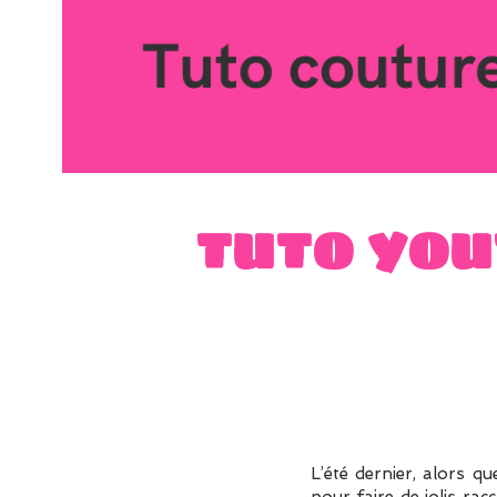
TUTO YOUT
L’été dernier, alors q