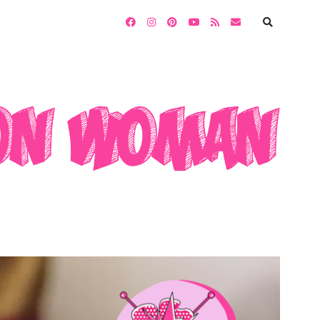
facebook
instagram
pinterest
youtube
rss
email