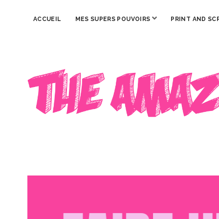
ouvrir
ACCUEIL
MES SUPERS POUVOIRS
PRINT AND SC
menu
The
Amazing
Iron
Woman