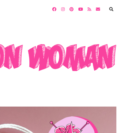
facebook
instagram
pinterest
youtube
rss
email