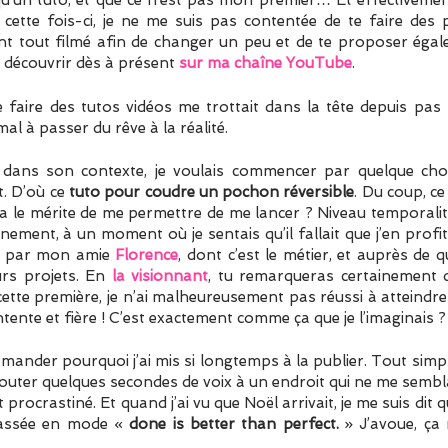
qu’un tuto, et que ce n’est pas mon premier… Et effectivement
cette fois-ci, je ne me suis pas contentée de te faire des
ent tout filmé afin de changer un peu et de te proposer égal
r découvrir dès à présent
sur ma chaîne YouTube
.
de faire des tutos vidéos me trottait dans la tête depuis pas 
l à passer du rêve à la réalité.
ci dans son contexte, je voulais commencer par quelque cho
t. D’où ce
tuto pour coudre un pochon réversible
. Du coup, c
a le mérite de me permettre de me lancer ? Niveau temporalité,
nement, à un moment où je sentais qu’il fallait que j’en profi
ée par mon amie
Florence
, dont c’est le métier, et auprès de 
rs projets. En
la visionnant
, tu remarqueras certainement
cette première, je n’ai malheureusement pas réussi à atteindr
ntente et fière ! C’est exactement comme ça que je l’imaginais ?
mander pourquoi j’ai mis si longtemps à la publier. Tout simp
jouter quelques secondes de voix à un endroit qui ne me sembla
 procrastiné. Et quand j’ai vu que Noël arrivait, je me suis dit q
passée en mode «
done is better than perfect.
» J’avoue, ça