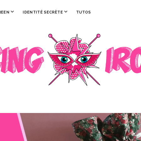
ouvrir
ouvrir
REEN
IDENTITÉ SECRÈTE
TUTOS
menu
menu