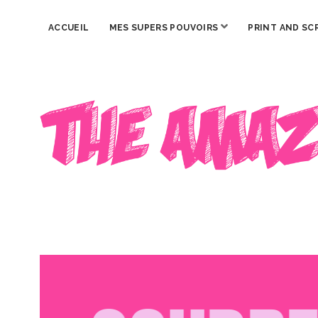
ouvrir
ACCUEIL
MES SUPERS POUVOIRS
PRINT AND SC
menu
The
Amazing
Iron
Woman