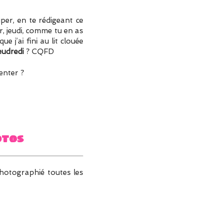
iper, en te rédigeant ce
, jeudi, comme tu en as
ue j’ai fini au lit clouée
eudredi
? CQFD
enter ?
otos
photographié toutes les