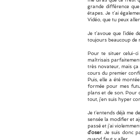
me diras que ce n’est 
grande différence que 
étapes. Je t’ai égalem
Vidéo, que tu peux alle
Je t’avoue que l’idée 
toujours beaucoup de ma
Pour te situer celui-
maîtrisais parfaitemen
très novateur, mais ça 
cours du premier confi
Puis, elle a été mont
formée pour mes futu
plans et de son. Pour 
tout, j’en suis hyper co
Je t’entends déjà me de
sensée la modifier et a
passé et j’ai violemment
d’oser
. Je suis donc 
quand faut y aller…