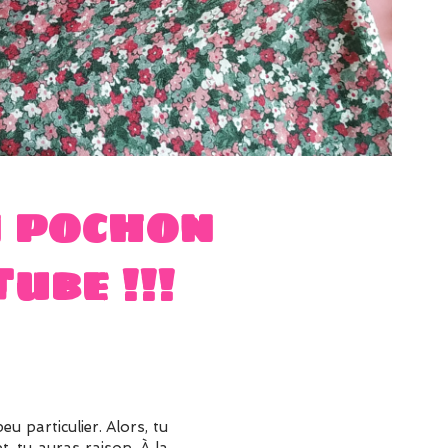
n pochon
ube !!!
u particulier. Alors, tu