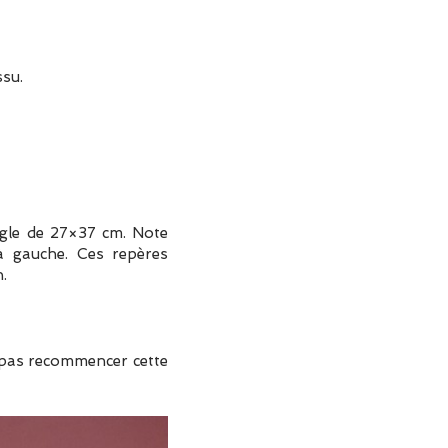
ssu.
ngle de 27×37 cm. Note
à gauche. Ces repères
n.
e pas recommencer cette