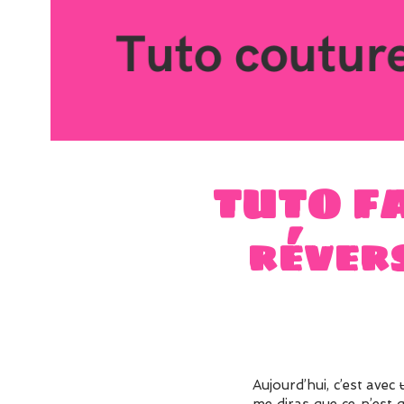
TUTO FA
révers
Aujourd’hui, c’est avec