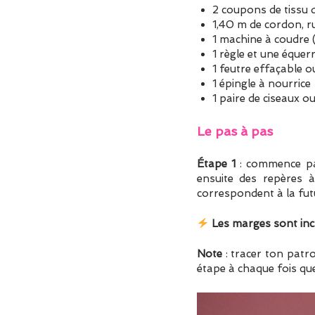
2 coupons de tissu 
1,40 m de cordon, r
1 machine à coudre 
1 règle et une équer
1 feutre effaçable o
1 épingle à nourrice
1 paire de ciseaux o
Le pas à pas
Étape 1
: commence par
ensuite des repères 
correspondent à la futu
Les marges sont incl
Note
: tracer ton patr
étape à chaque fois qu