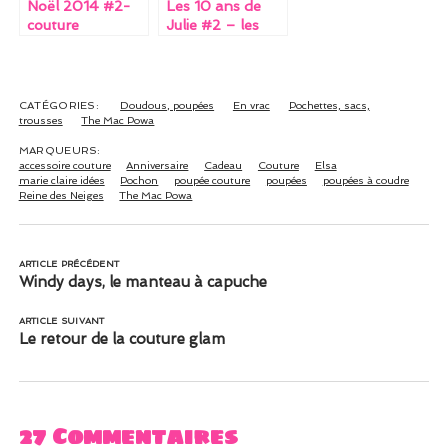
Noël 2014 #2-
Les 10 ans de
couture
Julie #2 – les
cadals (+ défi de
ma copine super
héroïne inside)
CATÉGORIES:
Doudous, poupées
En vrac
Pochettes, sacs,
trousses
The Mac Powa
MARQUEURS:
accessoire couture
Anniversaire
Cadeau
Couture
Elsa
marie claire idées
Pochon
poupée couture
poupées
poupées à coudre
Reine des Neiges
The Mac Powa
ARTICLE PRÉCÉDENT
Windy days, le manteau à capuche
ARTICLE SUIVANT
Le retour de la couture glam
27 Commentaires