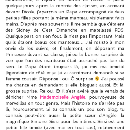
quelque jours après la rentrée des classes, en arrivant
devant l’école, j’aperçois un Papa accompagné de deux
petites filles portant le même manteau visiblement faits
mains. D’après mes souvenirs, il me semble que c’étaient
des Sidney de C’est Dimanche en matelassé FDS.
Quelque part, on s’en fout, là n’est pas l’important. Mais
qu’ils étaient beaux ces manteaux… J’ai resisté à mon
envie de les suivre, et finalement, en déposant ma
Princesse devant sa classe, j’ai eu la bonne surprise de
voir que l’un des manteaux était accroché pas loin du
sien. Le Papa étant toujours là, j’ai mis ma timidité
légendaire de côté et je lui ai carrément demandé si sa
femme cousait. Réponse : oui. Ô surprise
J’ai poussé
ma chance en demandant si elle bloguait aussi. Et là,
grosse suprise. Re oui. Et il s’est avéré que je venais de
dénicher Mme
Mademoiselle Angèle
, pourvoyeuse de
merveilles en tout genre. Mais l’histoire ne s’arrête pas
là, heureusement. Si tu connais un peu son blog, tu
connais peut-être aussi la petite sœur d’Angèle, la
magnifique Simone, Sissi pour les intimes. Sissi est une
petite fille timide (avec moi en tout cas), relativement