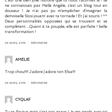
C’est une bien jolie histoire que tu nous racontes là ! Je
ne connaissais pas Melle Angèle, c’est un blog tout en
douceur ! Je n’ai pas pu m’empêcher d’imaginer la
demoiselle Sissi jouant avec ta tornade ! Et j’ai souris ! ^^
Deux personnalités opposées qui se trouvent et se
complètent…Quant à ta poupée, elle est parfaite ! belle
transformation !
26 AVRIL 2016
RÉPONDRE
AMELIE
Trop chou!!!! J’adore j’adore ton Elsa!!!
26 AVRIL 2016
RÉPONDRE
CYQLAF
Tu es foutue mais c’est pas grave ! Je me perds avec toi