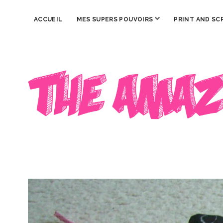
ouvrir
ACCUEIL
MES SUPERS POUVOIRS
PRINT AND SC
menu
The
Amazing
Iron
Woman