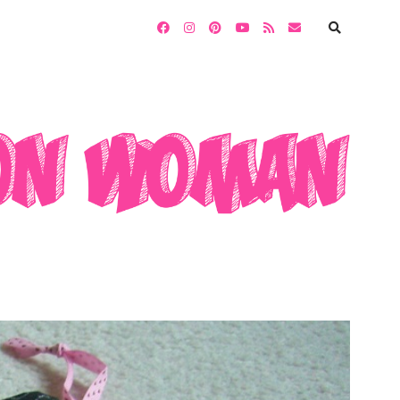
facebook
instagram
pinterest
youtube
rss
email