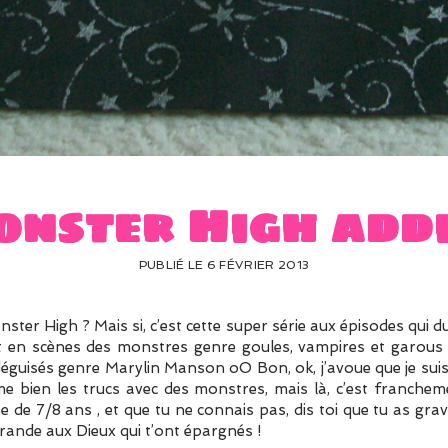
onster High addi
PUBLIÉ LE 6 FÉVRIER 2013
ster High ? Mais si, c’est cette super série aux épisodes qui
t en scènes des monstres genre goules, vampires et garou
 déguisés genre Marylin Manson oO Bon, ok, j’avoue que je suis
aime bien les trucs avec des monstres, mais là, c’est franche
ne de 7/8 ans , et que tu ne connais pas, dis toi que tu as gra
ffrande aux Dieux qui t’ont épargnés !