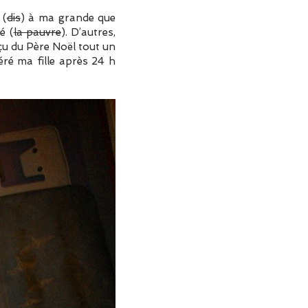
 (
dis
) à ma grande que
é (
la pauvre
). D’autres,
eçu du Père Noël tout un
éré ma fille après 24 h