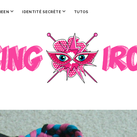
ouvrir
ouvrir
REEN
IDENTITÉ SECRÈTE
TUTOS
menu
menu