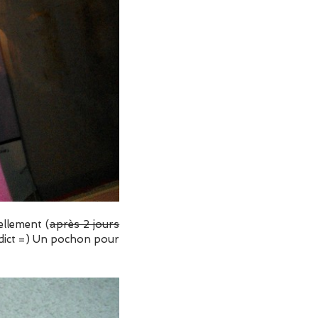
ellement (
après 2 jours
addict =) Un pochon pour