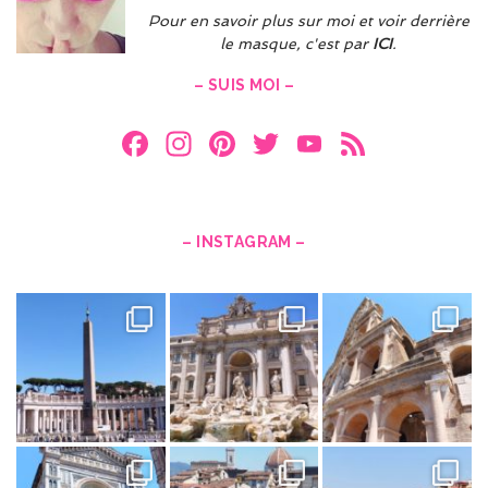
Pour en savoir plus sur moi et voir derrière
le masque, c'est par
ICI
.
– SUIS MOI –
F
In
Pi
T
Y
F
a
st
nt
w
o
e
ce
a
er
itt
u
e
b
gr
es
er
T
d
– INSTAGRAM –
o
a
t
u
o
m
b
k
e
C
h
a