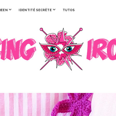
ouvrir
ouvrir
REEN
IDENTITÉ SECRÈTE
TUTOS
menu
menu