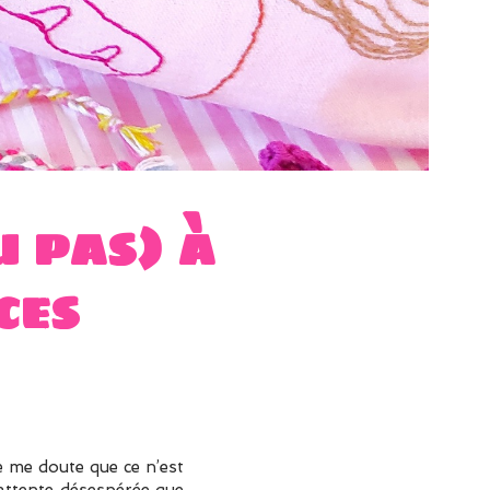
u pas) à
ces
e me doute que ce n’est