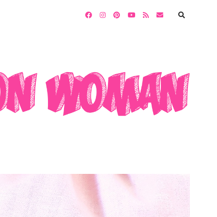
facebook
instagram
pinterest
youtube
rss
email