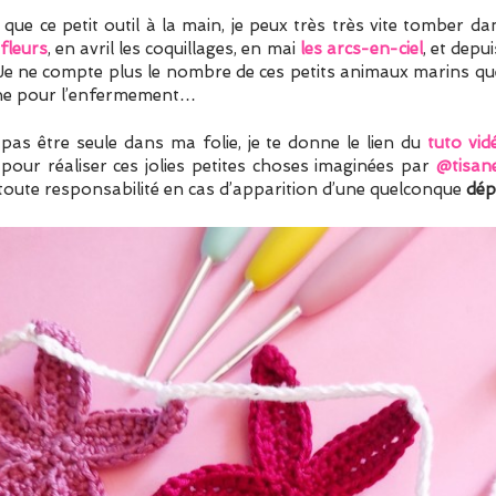
ue ce petit outil à la main, je peux très très vite tomber dan
 fleurs
, en avril les coquillages, en mai
les arcs-en-ciel
, et depui
 Je ne compte plus le nombre de ces petits animaux marins que
onne pour l’enfermement…
as être seule dans ma folie, je te donne le lien du
tuto vid
our réaliser ces jolies petites choses imaginées par
@tisan
ne toute responsabilité en cas d’apparition d’une quelconque
dép