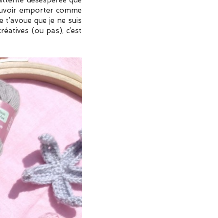
attente désespérée que
pouvoir emporter comme
 Je t’avoue que je ne suis
créatives (ou pas), c’est