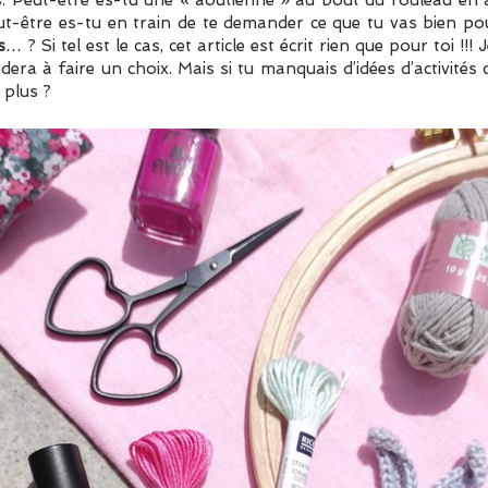
. Peut-être es-tu une « aoûtienne » au bout du rouleau en 
eut-être es-tu en train de te demander ce que tu vas bien 
s
… ? Si tel est le cas, cet article est écrit rien que pour toi !!!
dera à faire un choix. Mais si tu manquais d’idées d’activités 
 plus ?