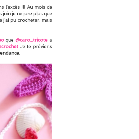
s l’excès !!! Au mois de
s juin je ne jure plus que
 j’ai pu crocheter, mais
éo
que
@caro_tricote
a
ecrochet
Je te préviens
endance
.