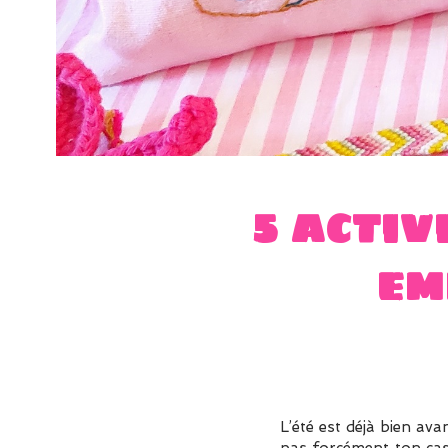
5 activ
em
L’été est déjà bien ava