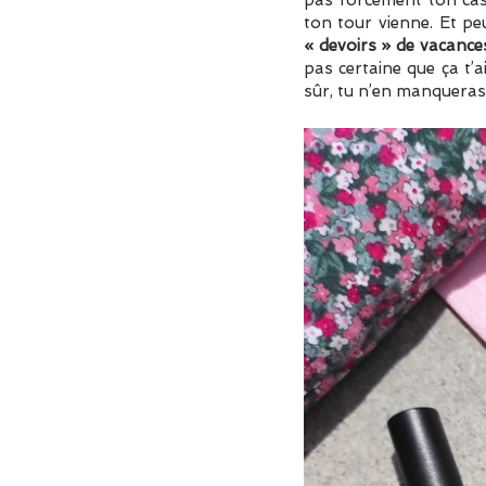
pas forcément ton cas
ton tour vienne. Et p
« devoirs » de vacance
pas certaine que ça t’ai
sûr, tu n’en manqueras