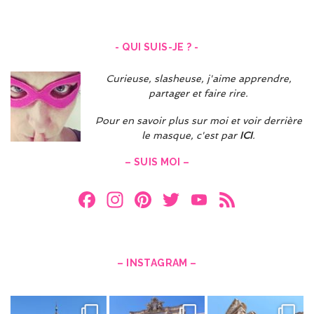
- QUI SUIS-JE ? -
Curieuse, slasheuse, j'aime apprendre,
partager et faire rire.
Pour en savoir plus sur moi et voir derrière
le masque, c'est par
ICI
.
– SUIS MOI –
F
In
Pi
T
Y
F
a
st
nt
w
o
e
ce
a
er
itt
u
e
b
gr
es
er
T
d
– INSTAGRAM –
o
a
t
u
o
m
b