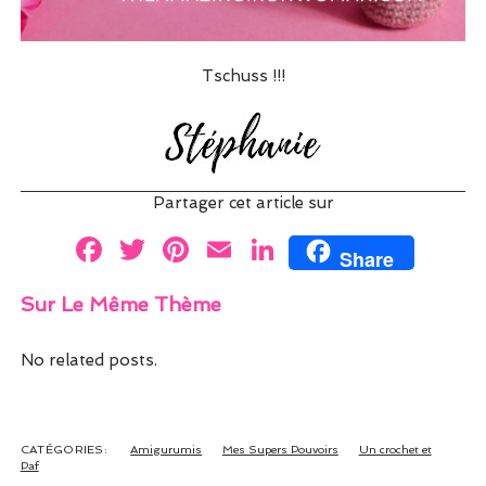
Tschuss !!!
Partager cet article sur
F
T
Pi
E
Li
Share
a
w
nt
m
n
Sur Le Même Thème
ce
itt
er
ai
k
b
er
es
l
e
No related posts.
o
t
dI
o
n
k
CATÉGORIES:
Amigurumis
Mes Supers Pouvoirs
Un crochet et
Paf