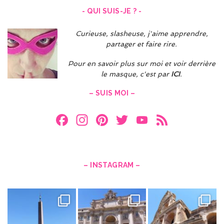
- QUI SUIS-JE ? -
Curieuse, slasheuse, j'aime apprendre,
partager et faire rire.
Pour en savoir plus sur moi et voir derrière
le masque, c'est par
ICI
.
– SUIS MOI –
F
In
Pi
T
Y
F
a
st
nt
w
o
e
ce
a
er
itt
u
e
b
gr
es
er
T
d
– INSTAGRAM –
o
a
t
u
o
m
b
k
e