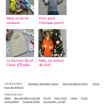
o
n
k
Rêve ta vie en
Mon petit
couleurs
Moineau pourri
gâté
Le bonnet Bord
Nalu, un amour
Côtes d’Émilie
de Pull
Luis
CATÉGORIES:
Bonnets, écharpes, gants
Des aiguilles et Wizz
Tricot
pour les enfants
MARQUEURS:
Akela
des aiguilles à tricoter
Du fil
Kids Tricot
Laine
Tricot
tricot enfant
Tunique Malia
un crochet... et paf