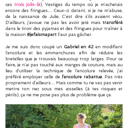
ces
trois jolis-là
). Vestiges du temps où je m’achetais
encore des fringues… Ceux-ci datant, si je ne m’abuse,
de la naissance de Julie. C’est dire s’ils avaient vécu.
D’ailleurs, j’avoue ne pas les avoir jeté mais
transféré
dans le tiroir des pyjamas et des fringues pour traîner à
la maison
#jefaismapart
Faut pas gâcher.
Je me suis donc coupé un
Gabriel
en 42
en modifiant
l’encolure et les emmanchures afin de réduire les
bretelles que je trouvais beaucoup trop larges. Pour ce
faire, je n’ai pas touché aux marges de couture, mais au
lieu d’utiliser la technique de l’encolure relevée, j’ai
préféré employer celle de
l’encolure rabattue
. Pas très
proprement d’ailleurs… Mais comme tu ne vas pas venir
mettre ton nez sous mes aisselles (à tes risques et
périls), ça ne me pose pas plus de problème que ça.