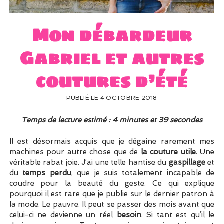
UN PEU DE DÉCO ?
UN SOUPÇON DE BRODERIE
Mon débardeur
Gabriel et autres
coutures d’été
PUBLIÉ LE 4 OCTOBRE 2018
Temps de lecture estimé : 4 minutes et 39 secondes
Il est désormais acquis que je dégaine rarement mes
machines pour autre chose que de
la couture utile
. Une
véritable rabat joie. J’ai une telle hantise du
gaspillage
et
du
temps perdu
, que je suis totalement incapable de
coudre pour la beauté du geste. Ce qui explique
pourquoi il est rare que je publie sur le dernier patron à
la mode. Le pauvre. Il peut se passer des mois avant que
celui-ci ne devienne un réel
besoin
. Si tant est qu’il le