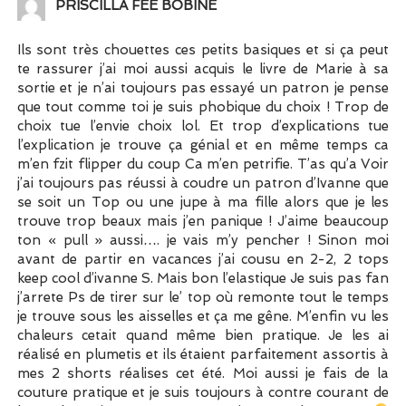
PRISCILLA FEE BOBINE
Ils sont très chouettes ces petits basiques et si ça peut
te rassurer j’ai moi aussi acquis le livre de Marie à sa
sortie et je n’ai toujours pas essayé un patron je pense
que tout comme toi je suis phobique du choix ! Trop de
choix tue l’envie choix lol. Et trop d’explications tue
l’explication je trouve ça génial et en même temps ca
m’en fzit flipper du coup Ca m’en petrifie. T’as qu’a Voir
j’ai toujours pas réussi à coudre un patron d’Ivanne que
se soit un Top ou une jupe à ma fille alors que je les
trouve trop beaux mais j’en panique ! J’aime beaucoup
ton « pull » aussi…. je vais m’y pencher ! Sinon moi
avant de partir en vacances j’ai cousu en 2-2, 2 tops
keep cool d’ivanne S. Mais bon l’elastique Je suis pas fan
j’arrete Ps de tirer sur le’ top où remonte tout le temps
je trouve sous les aisselles et ça me gêne. M’enfin vu les
chaleurs cetait quand même bien pratique. Je les ai
réalisé en plumetis et ils étaient parfaitement assortis à
mes 2 shorts réalises cet été. Moi aussi je fais de la
couture pratique et je suis toujours à contre courant de