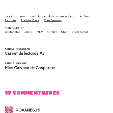
Ep.3 – Mes
Chouchous ♥
CATÉGORIES:
Combis, pantalons, shorts enfants
Enfants
Femmes
The Mac Powa
Tops femmes
MARQUEURS:
Confortable
Gabriel
MLM
Ottobre
Short
short enfant
ARTICLE PRÉCÉDENT
Carnet de lectures #3
ARTICLE SUIVANT
Miss Calypso de Gasparine
17 Commentaires
ROXANE6211