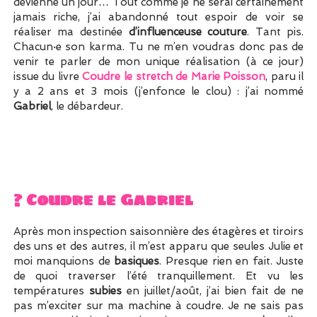
devienne un jour… Tout comme je ne serai certainement
jamais riche, j’ai abandonné tout espoir de voir se
réaliser ma destinée
d’influenceuse couture
. Tant pis.
Chacun·e son karma. Tu ne m’en voudras donc pas de
venir te parler de mon unique réalisation (à ce jour)
issue du livre
Coudre le stretch de Marie Poisson
, paru il
y a 2 ans et 3 mois (j’enfonce le clou) : j’ai nommé
Gabriel
, le débardeur.
? Coudre le Gabriel
Après mon inspection saisonnière des étagères et tiroirs
des uns et des autres, il m’est apparu que seules Julie et
moi manquions de
basiques
. Presque rien en fait. Juste
de quoi traverser l’été tranquillement. Et vu les
températures
subies
en juillet/août, j’ai bien fait de ne
pas m’exciter sur ma machine à coudre. Je ne sais pas