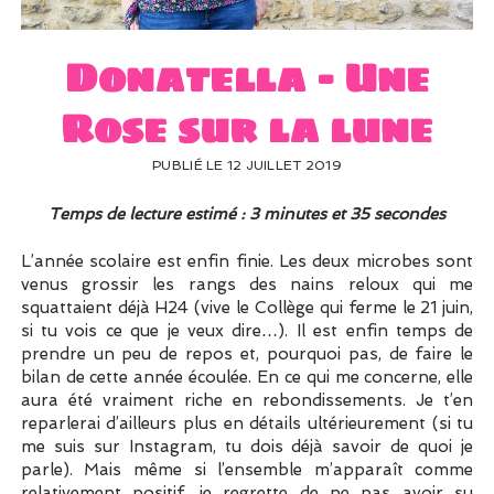
UN PEU DE DÉCO ?
UN SOUPÇON DE BRODERIE
Donatella – Une
Rose sur la lune
PUBLIÉ LE 12 JUILLET 2019
Temps de lecture estimé : 3 minutes et 35 secondes
L’année scolaire est enfin finie. Les deux microbes sont
venus grossir les rangs des nains reloux qui me
squattaient déjà H24 (vive le Collège qui ferme le 21 juin,
si tu vois ce que je veux dire…). Il est enfin temps de
prendre un peu de repos et, pourquoi pas, de faire le
bilan de cette année écoulée. En ce qui me concerne, elle
aura été vraiment riche en rebondissements. Je t’en
reparlerai d’ailleurs plus en détails ultérieurement (si tu
me suis sur Instagram, tu dois déjà savoir de quoi je
parle). Mais même si l’ensemble m’apparaît comme
relativement positif, je regrette de ne pas avoir su