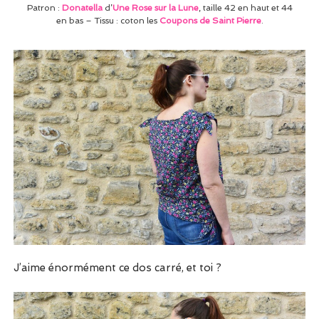
Patron :
Donatella
d’
Une Rose sur la Lune
, taille 42 en haut et 44
en bas – Tissu : coton les
Coupons de Saint Pierre
.
J’aime énormément ce dos carré, et toi ?