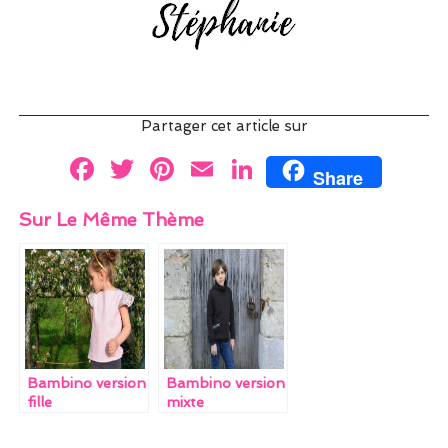
Partager cet article sur
F
T
Pi
E
Li
Share
a
w
nt
m
n
Sur Le Même Thème
ce
itt
er
ai
k
b
er
es
l
e
o
t
dI
o
n
k
Bambino version
Bambino version
fille
mixte