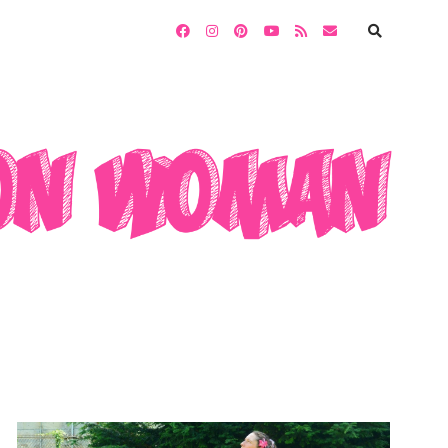
facebook
instagram
pinterest
youtube
rss
email