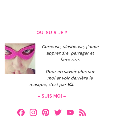
- QUI SUIS-JE ? -
Curieuse, slasheuse, j'aime
apprendre, partager et
faire rire.
Pour en savoir plus sur
moi et voir derrière le
masque, c'est par
ICI
.
– SUIS MOI –
F
In
Pi
T
Y
F
a
st
nt
w
o
e
ce
a
er
itt
u
e