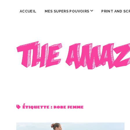
ouvrir
ACCUEIL
MES SUPERS POUVOIRS
PRINT AND SC
menu
The
Amazing
Iron
Woman
Étiquette :
robe femme