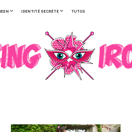
ouvrir
ouvrir
REEN
IDENTITÉ SECRÈTE
TUTOS
menu
menu