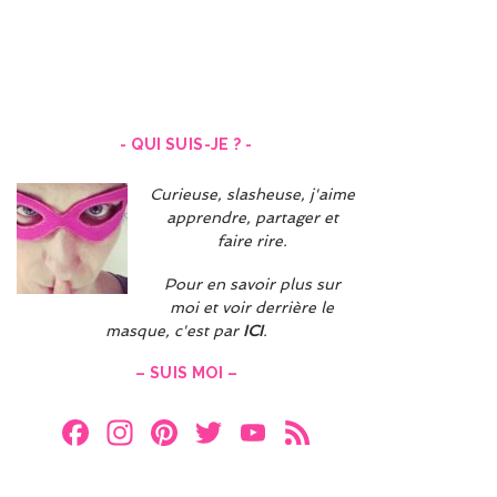
Navigation
des
articles
- QUI SUIS-JE ? -
Curieuse, slasheuse, j'aime
apprendre, partager et
faire rire.
Pour en savoir plus sur
moi et voir derrière le
masque, c'est par
ICI
.
– SUIS MOI –
F
In
Pi
T
Y
F
a
st
nt
w
o
e