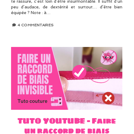
te rassure, c’est loin d’être insurmontable. Il suffit d’un
peu d’audace, de dextérité et surtout… d’être bien
équipée ? Note : à…
4 COMMENTAIRES
TUTO YOUTUBE – Faire
un raccord de biais