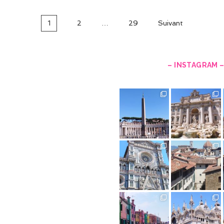
1
2
…
29
Suivant
– INSTAGRAM 