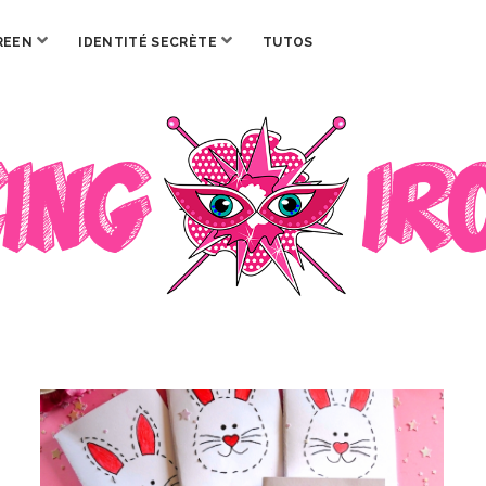
ouvrir
ouvrir
REEN
IDENTITÉ SECRÈTE
TUTOS
menu
menu