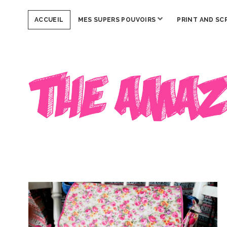
ouvrir
ACCUEIL
MES SUPERS POUVOIRS
PRINT AND SC
menu
The
Amazing
Iron
Woman
The
Amazing
Iron