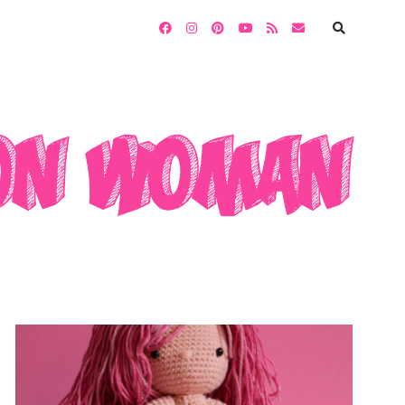
facebook
instagram
pinterest
youtube
rss
email