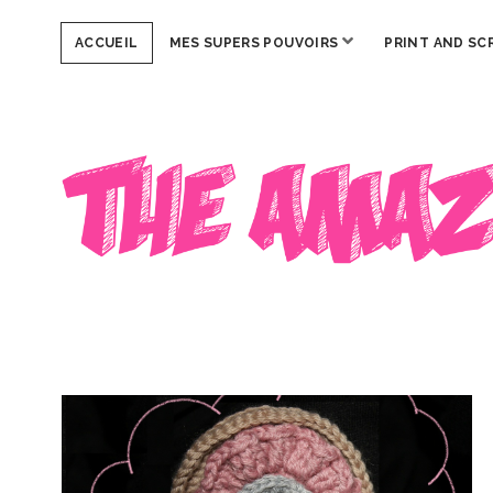
ouvrir
ACCUEIL
MES SUPERS POUVOIRS
PRINT AND SC
menu
The
Amazing
Iron
Woman
The
Amazing
Iron