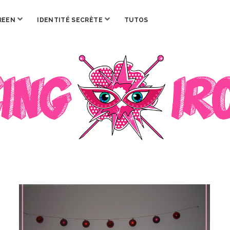
ouvrir
ouvrir
REEN
IDENTITÉ SECRÈTE
TUTOS
menu
menu