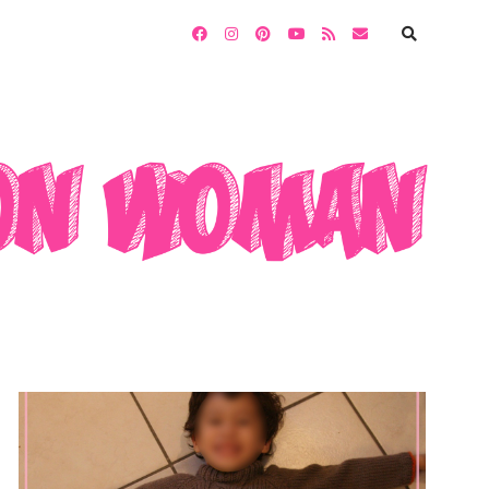
facebook
instagram
pinterest
youtube
rss
email