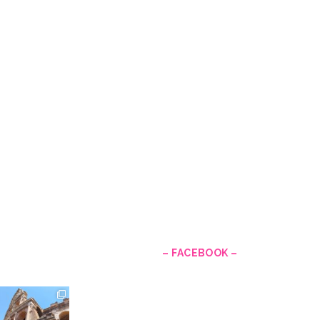
–
– FACEBOOK –