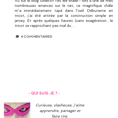
Vu sur le blog collectif Yes we shawl ! lors d’une de mes
nombreuses errances sur le net, ce magnifique châle
m’a immédiatement tapé dans l’oeil. Débutante en
tricot, j’ai été attirée par la construction simple en
jersey. Et après quelques heures (sans exagération…le
tricot se rapprochant pas mal du…
4 COMMENTAIRES
Navigation
des
articles
- QUI SUIS-JE ? -
Curieuse, slasheuse, j'aime
apprendre, partager et
faire rire.