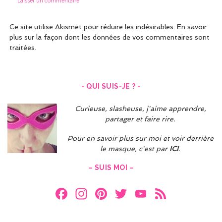
Ce site utilise Akismet pour réduire les indésirables.
En savoir
plus sur la façon dont les données de vos commentaires sont
traitées
.
- QUI SUIS-JE ? -
Curieuse, slasheuse, j'aime apprendre,
partager et faire rire.
Pour en savoir plus sur moi et voir derrière
le masque, c'est par
ICI
.
– SUIS MOI –
F
In
Pi
T
Y
F
a
st
nt
w
o
e