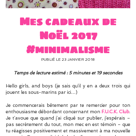
UN PEU DE DÉCO ?
UN SOUPÇON DE BRODERIE
Mes cadeaux de
Noël 2017
#minimalisme
PUBLIÉ LE 23 JANVIER 2018
Temps de lecture estimé : 5 minutes et 19 secondes
Hello girls, and boys (je sais qu’il y en a deux trois qui
jouent les sous-marins par ici…)
Je commencerais bêtement par te remercier pour ton
enthousiasme débordant concernant mon
F.U.C.K. Club
.
Je t’avoue que quand j’ai cliqué sur publier, j’espérais –
pas secrètement du tout, mon mec en est témoin – que
tu réagisses positivement et massivement à ma nouvelle