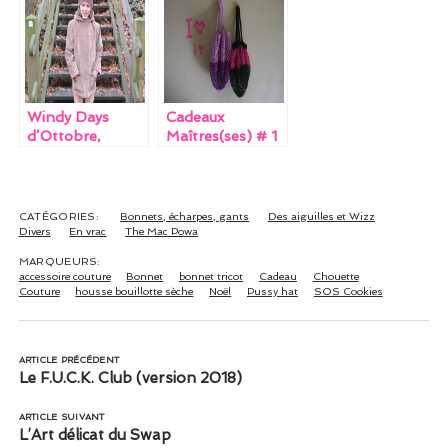
Windy Days
Cadeaux
d’Ottobre,
Maîtres(ses) # 1
deuxième du
+ petits cadeaux
nom
d’anniversaire
CATÉGORIES:
Bonnets, écharpes, gants
Des aiguilles et Wizz
Divers
En vrac
The Mac Powa
MARQUEURS:
accessoire couture
Bonnet
bonnet tricot
Cadeau
Chouette
Couture
housse bouillotte sèche
Noël
Pussy hat
SOS Cookies
ARTICLE PRÉCÉDENT
Le F.U.C.K. Club (version 2018)
ARTICLE SUIVANT
L’Art délicat du Swap