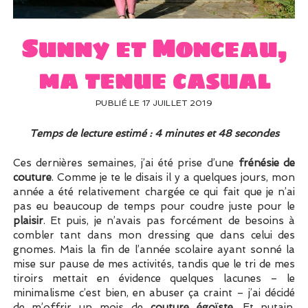
UN PEU DE DÉCO ?
UN SOUPÇON DE BRODERIE
Sunny et Monceau,
ma tenue casual
PUBLIÉ LE 17 JUILLET 2019
Temps de lecture estimé : 4 minutes et 48 secondes
Ces dernières semaines, j’ai été prise d’une
frénésie de
couture
. Comme je te le disais il y a quelques jours, mon
année a été relativement chargée ce qui fait que je n’ai
pas eu beaucoup de temps pour coudre juste pour le
plaisir
. Et puis, je n’avais pas forcément de besoins à
combler tant dans mon dressing que dans celui des
gnomes. Mais la fin de l’année scolaire ayant sonné la
mise sur pause de mes activités, tandis que le tri de mes
tiroirs mettait en évidence quelques lacunes – le
minimalisme c’est bien, en abuser ça craint – j’ai décidé
de m’offrir un mois de
couture égoïste
. Et putain,