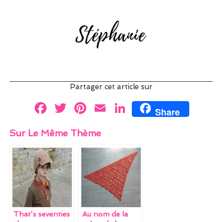
Partager cet article sur
F
T
Pi
E
Li
Share
a
w
nt
m
n
Sur Le Même Thème
ce
itt
er
ai
k
b
er
es
l
e
o
t
dI
o
n
k
That’s seventies
Au nom de la