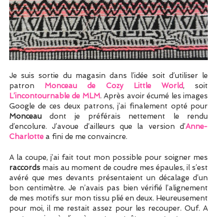
Je suis sortie du magasin dans l’idée soit d’utiliser le
patron
Monceau de Cozy Little World
, soit
L’incontournable de MLM
. Après avoir écumé les images
Google de ces deux patrons, j’ai finalement opté pour
Monceau
dont je préférais nettement le rendu
d’encolure. J’avoue d’ailleurs que la version d’
Anne-
Charlotte
a fini de me convaincre.
A la coupe, j’ai fait tout mon possible pour soigner mes
raccords
mais au moment de coudre mes épaules, il s’est
avéré que mes devants présentaient un décalage d’un
bon centimètre. Je n’avais pas bien vérifié l’alignement
de mes motifs sur mon tissu plié en deux. Heureusement
pour moi, il me restait assez pour les recouper. Ouf. A