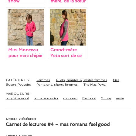
show
mère, de la sœur
et du Saint
Sunny
Mini Monceau
Grand-mère
pour mini chipie
Yeta sort de ce
corps !
CATÉGORIES:
Femmes
Gilets, manteaux, vestes femmes
Mes
Supers Pouvoirs
Pantalons, shorts femmes
The Mac Powa
MARQUEURS:
cozy little world
la maison victor
monceau
Pantalon
Sunny
veste
ARTICLE PRÉCÉDENT
Carnet de lectures #4 – mes romans feel good