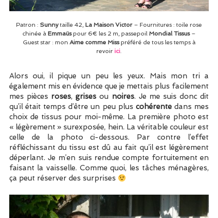
Patron :
Sunny
taille 42,
La Maison Victor
– Fournitures : toile rose
chinée à
Emmaüs
pour 6€ les 2 m, passepoil
Mondial Tissus
–
Guest star : mon
Aime comme Miss
préféré de tous les temps à
revoir
ici
.
Alors oui, il pique un peu les yeux. Mais mon tri a
également mis en évidence que je mettais plus facilement
mes pièces
roses
,
grises
ou
noires
. Je me suis donc dit
qu’il était temps d’être un peu plus
cohérente
dans mes
choix de tissus pour moi-même. La première photo est
« légèrement » surexposée, hein. La véritable couleur est
celle de la photo ci-dessous. Par contre l’effet
réfléchissant du tissu est dû au fait qu’il est légèrement
déperlant. Je m’en suis rendue compte fortuitement en
faisant la vaisselle. Comme quoi, les tâches ménagères,
ça peut réserver des surprises