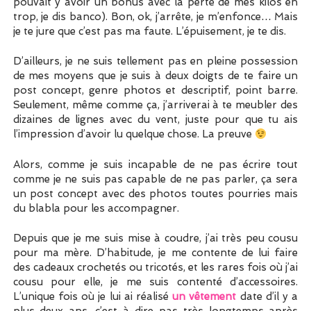
pouvait y avoir un bonus avec la perte de mes kilos en
trop, je dis banco). Bon, ok, j’arrête, je m’enfonce… Mais
je te jure que c’est pas ma faute. L’épuisement, je te dis.
D’ailleurs, je ne suis tellement pas en pleine possession
de mes moyens que je suis à deux doigts de te faire un
post concept, genre photos et descriptif, point barre.
Seulement, même comme ça, j’arriverai à te meubler des
dizaines de lignes avec du vent, juste pour que tu ais
l’impression d’avoir lu quelque chose. La preuve
Alors, comme je suis incapable de ne pas écrire tout
comme je ne suis pas capable de ne pas parler, ça sera
un post concept avec des photos toutes pourries mais
du blabla pour les accompagner.
Depuis que je me suis mise à coudre, j’ai très peu cousu
pour ma mère. D’habitude, je me contente de lui faire
des cadeaux crochetés ou tricotés, et les rares fois où j’ai
cousu pour elle, je me suis contenté d’accessoires.
L’unique fois où je lui ai réalisé
un vêtement
date d’il y a
plus deux ans, c’est-à-dire pas très longtemps après