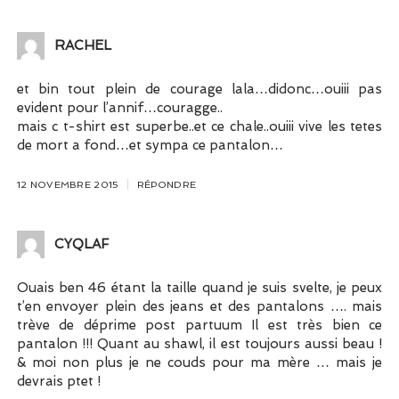
RACHEL
et bin tout plein de courage lala…didonc…ouiii pas
evident pour l’annif…couragge..
mais c t-shirt est superbe..et ce chale..ouiii vive les tetes
de mort a fond…et sympa ce pantalon…
12 NOVEMBRE 2015
RÉPONDRE
CYQLAF
Ouais ben 46 étant la taille quand je suis svelte, je peux
t’en envoyer plein des jeans et des pantalons …. mais
trève de déprime post partuum Il est très bien ce
pantalon !!! Quant au shawl, il est toujours aussi beau !
& moi non plus je ne couds pour ma mère … mais je
devrais ptet !