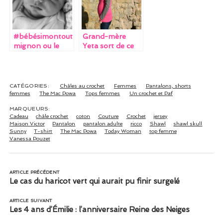
#bébésimontout
Grand-mère
mignon ou le
Yeta sort de ce
récit d’une
corps !
naissance
(encore) pas
comme les
CATÉGORIES:
Châles au crochet
Femmes
Pantalons, shorts
autres (post à
femmes
The Mac Powa
Tops femmes
Un crochet et Paf
double ou triple
MARQUEURS:
RTT)
Cadeau
châle crochet
coton
Couture
Crochet
jersey
Maison Victor
Pantalon
pantalon adulte
ricco
Shawl
shawl skull
Sunny
T-shirt
The Mac Powa
Today Woman
top femme
Vanessa Pouzet
ARTICLE PRÉCÉDENT
Le cas du haricot vert qui aurait pu finir surgelé
ARTICLE SUIVANT
Les 4 ans d’Émilie : l’anniversaire Reine des Neiges