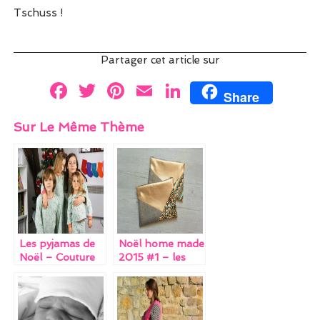
Tschuss !
Partager cet article sur
F
T
Pi
E
Li
Share
a
w
nt
m
n
Sur Le Même Thème
ce
itt
er
ai
k
b
er
es
l
e
o
t
dI
o
n
k
Les pyjamas de
Noël home made
Noël – Couture
2015 #1 – les
de Noël #1
accessoires pour
adultes