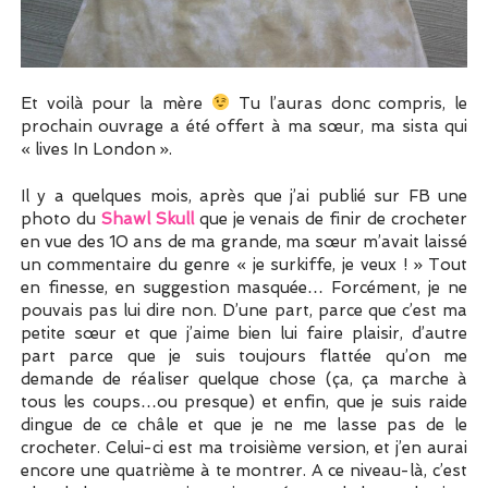
Et voilà pour la mère
Tu l’auras donc compris, le
prochain ouvrage a été offert à ma sœur, ma sista qui
« lives In London ».
Il y a quelques mois, après que j’ai publié sur FB une
photo du
Shawl Skull
que je venais de finir de crocheter
en vue des 10 ans de ma grande, ma sœur m’avait laissé
un commentaire du genre « je surkiffe, je veux ! » Tout
en finesse, en suggestion masquée… Forcément, je ne
pouvais pas lui dire non. D’une part, parce que c’est ma
petite sœur et que j’aime bien lui faire plaisir, d’autre
part parce que je suis toujours flattée qu’on me
demande de réaliser quelque chose (ça, ça marche à
tous les coups…ou presque) et enfin, que je suis raide
dingue de ce châle et que je ne me lasse pas de le
crocheter. Celui-ci est ma troisième version, et j’en aurai
encore une quatrième à te montrer. A ce niveau-là, c’est