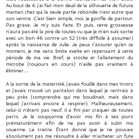
Au bout de 4, j’ai fait mon deuil de la silhouette de future
maman chez qui la seule partie rebondie n’est autre que
son ventre. C’est bien simple, moi, je gonfle de partout.
Pas grave. Je m’y suis faite. Et puis, cette grossesse
n’aura pas été la pire de toutes vu que je m’en suis sortie
avec un bon 46 contre un 52 (très difficile à assumer)
après la naissance de Julie. Je peux t’assurer qu’en ce
moment, je me sens limite svelte en repensant à cette
période de ma vie. Bref, je stocke et l’allaitement du
microbe (toujours en cours) n’aide pas vraiment à
éliminer…
A la sortie de la maternité, j’avais fouillé dans mes tiroirs
et j’avais trouvé un pantalon dans lequel je rentrais à
peu près (comprendre qui me boudinait, mais dans
lequel j’arrivais encore à respirer). Malheureusement,
celui-ci n’étant pas neuf, il a fini par craquer de toutes
parts. Je le soupçonne d’avoir mis fin à ses jours
prématurément afin de ne pas avoir à subir ma
couenne. Le traitre. Étant donné que je ne pouvais
absolument pas me résoudre à aller m’acheter un fute