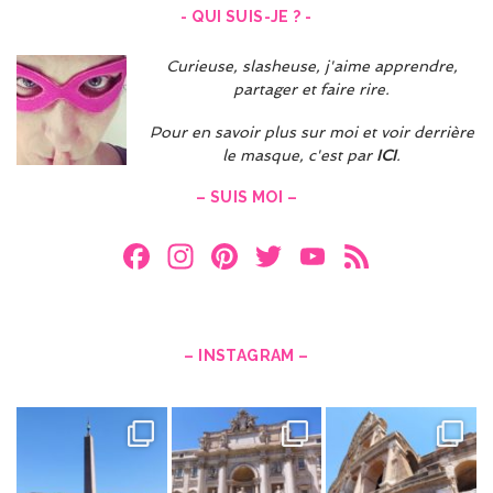
- QUI SUIS-JE ? -
Curieuse, slasheuse, j'aime apprendre,
partager et faire rire.
Pour en savoir plus sur moi et voir derrière
le masque, c'est par
ICI
.
– SUIS MOI –
F
In
Pi
T
Y
F
a
st
nt
w
o
e
ce
a
er
itt
u
e
b
gr
es
er
T
d
– INSTAGRAM –
o
a
t
u
o
m
b
k
e