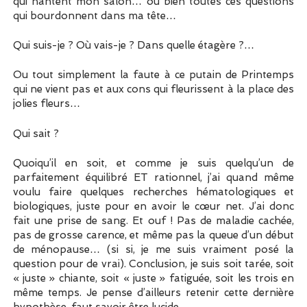
qui hantent mon salon… ou bien toutes ces questions
qui bourdonnent dans ma tête…
Qui suis-je ? Où vais-je ? Dans quelle étagère ?…
Ou tout simplement la faute à ce putain de Printemps
qui ne vient pas et aux cons qui fleurissent à la place des
jolies fleurs…
Qui sait ?
Quoiqu’il en soit, et comme je suis quelqu’un de
parfaitement équilibré ET rationnel, j’ai quand même
voulu faire quelques recherches hématologiques et
biologiques, juste pour en avoir le cœur net. J’ai donc
fait une prise de sang. Et ouf ! Pas de maladie cachée,
pas de grosse carence, et même pas la queue d’un début
de ménopause… (si si, je me suis vraiment posé la
question pour de vrai). Conclusion, je suis soit tarée, soit
« juste » chiante, soit « juste » fatiguée, soit les trois en
même temps. Je pense d’ailleurs retenir cette dernière
hypothèse, faut savoir être lucide.