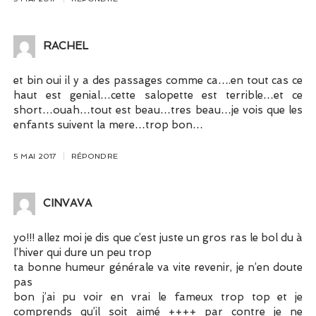
RACHEL
et bin oui il y a des passages comme ca….en tout cas ce
haut est genial…cette salopette est terrible…et ce
short…ouah…tout est beau…tres beau…je vois que les
enfants suivent la mere…trop bon…
5 MAI 2017
RÉPONDRE
CINVAVA
yo!!! allez moi je dis que c’est juste un gros ras le bol du à
l’hiver qui dure un peu trop
ta bonne humeur générale va vite revenir, je n’en doute
pas
bon j’ai pu voir en vrai le fameux trop top et je
comprends qu’il soit aimé ++++ par contre je ne