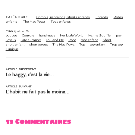
adultes
nom
CATÉGORIES:
Combis, pantalons, shorts enfants
Enfants
Robes
enfants
The Mac Powa
Tops enfants
MARQUEURS:
boubou
Couture
handmade
Her Little World
Ivanne Soufflet
jean
Joyeux
Late summer
Lou and Me
Robe
robe enfant
Short
short enfant
short joyeux
The Mac Powa
Top
top enfant
Trop top
Tunique
ARTICLE PRÉCÉDENT
Le baggy, c’est la vie…
ARTICLE SUIVANT
L’habit ne fait pas le moine…
13 Commentaires