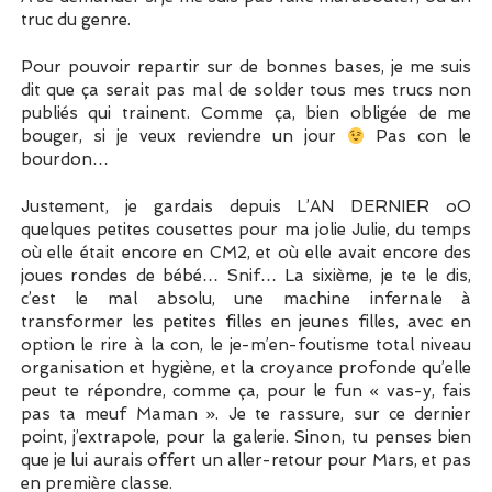
truc du genre.
Pour pouvoir repartir sur de bonnes bases, je me suis
dit que ça serait pas mal de solder tous mes trucs non
publiés qui trainent. Comme ça, bien obligée de me
bouger, si je veux reviendre un jour
Pas con le
bourdon…
Justement, je gardais depuis L’AN DERNIER oO
quelques petites cousettes pour ma jolie Julie, du temps
où elle était encore en CM2, et où elle avait encore des
joues rondes de bébé… Snif… La sixième, je te le dis,
c’est le mal absolu, une machine infernale à
transformer les petites filles en jeunes filles, avec en
option le rire à la con, le je-m’en-foutisme total niveau
organisation et hygiène, et la croyance profonde qu’elle
peut te répondre, comme ça, pour le fun « vas-y, fais
pas ta meuf Maman ». Je te rassure, sur ce dernier
point, j’extrapole, pour la galerie. Sinon, tu penses bien
que je lui aurais offert un aller-retour pour Mars, et pas
en première classe.