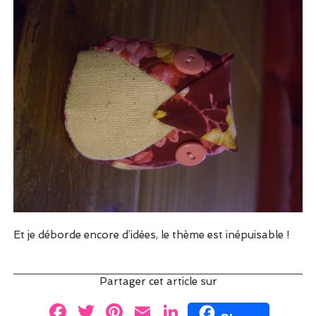
Et je déborde encore d’idées, le thème est inépuisable !
Partager cet article sur
F
T
Pi
E
Li