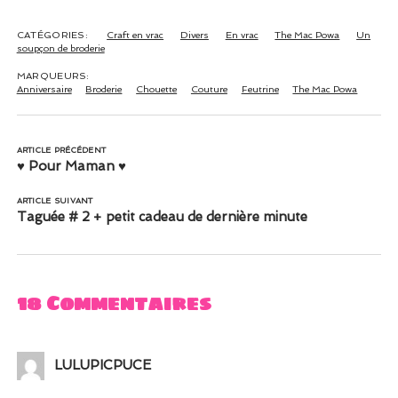
CATÉGORIES:
Craft en vrac
Divers
En vrac
The Mac Powa
Un
soupçon de broderie
MARQUEURS:
Anniversaire
Broderie
Chouette
Couture
Feutrine
The Mac Powa
ARTICLE PRÉCÉDENT
♥ Pour Maman ♥
ARTICLE SUIVANT
Taguée # 2 + petit cadeau de dernière minute
18 Commentaires
LULUPICPUCE