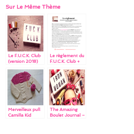
a
w
nt
m
n
Sur Le Même Thème
ce
itt
er
ai
k
b
er
es
l
e
o
t
dI
o
n
k
Le F.U.C.K. Club
Le règlement du
(version 2018)
F.U.C.K. Club +
Bonus (version
2018)
Merveilleux pull
The Amazing
Camilla Kid
Boulet Journal –
Chapitre 1
(VIDÉO PILOTE)