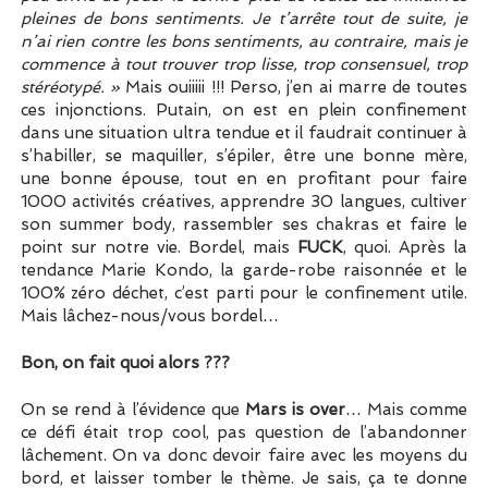
pleines de bons sentiments. Je t’arrête tout de suite, je
n’ai rien contre les bons sentiments, au contraire, mais je
commence à tout trouver trop lisse, trop consensuel, trop
stéréotypé. »
Mais ouiiiii !!! Perso, j’en ai marre de toutes
ces injonctions. Putain, on est en plein confinement
dans une situation ultra tendue et il faudrait continuer à
s’habiller, se maquiller, s’épiler, être une bonne mère,
une bonne épouse, tout en en profitant pour faire
1000 activités créatives, apprendre 30 langues, cultiver
son summer body, rassembler ses chakras et faire le
point sur notre vie. Bordel, mais
FUCK
, quoi. Après la
tendance Marie Kondo, la garde-robe raisonnée et le
100% zéro déchet, c’est parti pour le confinement utile.
Mais lâchez-nous/vous bordel…
Bon, on fait quoi alors ???
On se rend à l’évidence que
Mars is over
… Mais comme
ce défi était trop cool, pas question de l’abandonner
lâchement. On va donc devoir faire avec les moyens du
bord, et laisser tomber le thème. Je sais, ça te donne