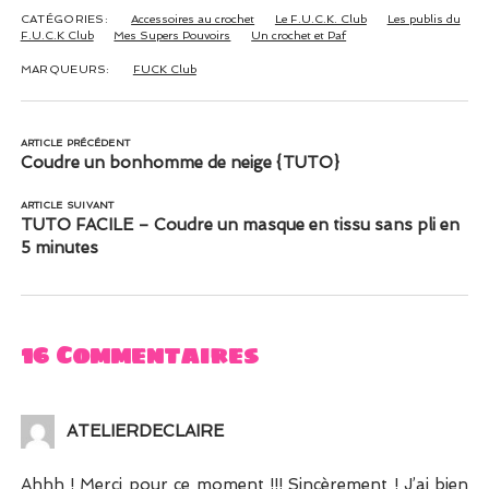
CATÉGORIES:
Accessoires au crochet
Le F.U.C.K. Club
Les publis du
F.U.C.K Club
Mes Supers Pouvoirs
Un crochet et Paf
MARQUEURS:
FUCK Club
ARTICLE PRÉCÉDENT
Coudre un bonhomme de neige {TUTO}
ARTICLE SUIVANT
TUTO FACILE – Coudre un masque en tissu sans pli en
5 minutes
16 Commentaires
ATELIERDECLAIRE
Ahhh ! Merci pour ce moment !!! Sincèrement ! J’ai bien