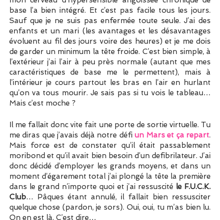
mon cerveau d’hypersensible angoissée chronique de
base l’a bien intégré. Et c’est pas facile tous les jours.
Sauf que je ne suis pas enfermée toute seule. J’ai des
enfants et un mari (les avantages et les désavantages
évoluent au fil des jours voire des heures) et je me dois
de garder un minimum la tête froide. C’est bien simple, à
l’extérieur j’ai l’air à peu près normale (autant que mes
caractéristiques de base me le permettent), mais à
l’intérieur je cours partout les bras en l’air en hurlant
qu’on va tous mourir. Je sais pas si tu vois le tableau…
Mais c’est moche ?
Il me fallait donc vite fait une porte de sortie virtuelle. Tu
me diras que j’avais déjà notre défi
un Mars et ça repart
.
Mais force est de constater qu’il était passablement
moribond et qu’il avait bien besoin d’un defibrilateur. J’ai
donc décidé d’employer les grands moyens, et dans un
moment d’égarement total j’ai plongé la tête la première
dans le grand n’importe quoi et j’ai ressuscité
le F.U.C.K.
Club
… Pâques étant annulé, il fallait bien ressusciter
quelque chose (pardon, je sors). Oui, oui, tu m’as bien lu.
On en est là. C’est dire…