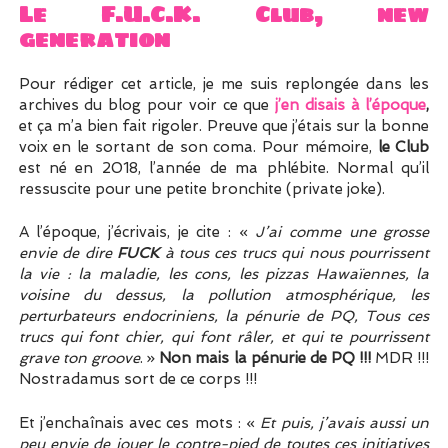
Le F.U.C.K. Club, new
generation
Pour rédiger cet article, je me suis replongée dans les
archives du blog pour voir ce que
j’en disais à l’époque
,
et ça m’a bien fait rigoler. Preuve que j’étais sur la bonne
voix en le sortant de son coma. Pour mémoire,
le Club
est né en 2018, l’année de ma phlébite. Normal qu’il
ressuscite pour une petite bronchite (private joke).
A l’époque, j’écrivais, je cite : «
J’ai comme une grosse
envie de dire
FUCK
à tous ces trucs qui nous pourrissent
la vie : la maladie, les cons, les pizzas Hawaïennes, la
voisine du dessus, la pollution atmosphérique, les
perturbateurs endocriniens, la pénurie de PQ, Tous ces
trucs qui font chier, qui font râler, et qui te pourrissent
grave ton groove
. »
Non mais la pénurie de PQ !!!
MDR !!!
Nostradamus sort de ce corps !!!
Et j’enchaînais avec ces mots : «
Et
puis, j’avais aussi un
peu envie de jouer le contre-pied de toutes ces initiatives