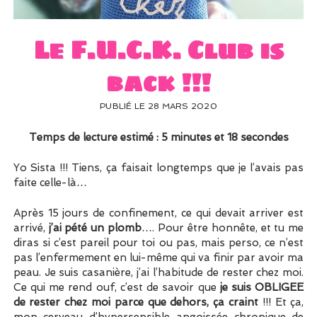
UN PEU DE DÉCO ?
UN SOUPÇON DE BRODERIE
Le F.U.C.K. Club is
back !!!
PUBLIÉ LE 28 MARS 2020
Temps de lecture estimé : 5 minutes et 18 secondes
Yo Sista !!! Tiens, ça faisait longtemps que je l’avais pas
faite celle-là…
Après 15 jours de confinement, ce qui devait arriver est
arrivé,
j’ai pété un plomb
…. Pour être honnête, et tu me
diras si c’est pareil pour toi ou pas, mais perso, ce n’est
pas l’enfermement en lui-même qui va finir par avoir ma
peau. Je suis casanière, j’ai l’habitude de rester chez moi.
Ce qui me rend ouf, c’est de savoir que
je suis OBLIGEE
de rester chez moi parce que dehors, ça craint
!!! Et ça,