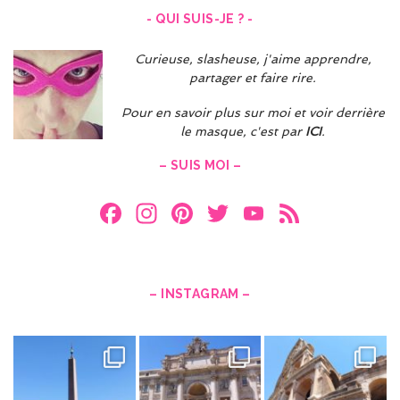
- QUI SUIS-JE ? -
Curieuse, slasheuse, j'aime apprendre,
partager et faire rire.
Pour en savoir plus sur moi et voir derrière
le masque, c'est par
ICI
.
– SUIS MOI –
F
In
Pi
T
Y
F
a
st
nt
w
o
e
ce
a
er
itt
u
e
b
gr
es
er
T
d
– INSTAGRAM –
o
a
t
u
o
m
b
k
e