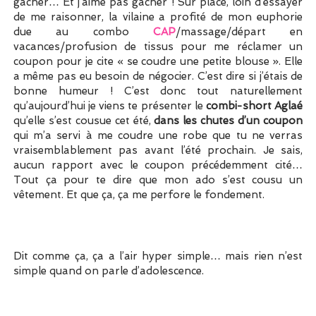
gâcher… Et j’aime pas gâcher ! Sur place, loin d’essayer
de me raisonner, la vilaine a profité de mon euphorie
due au combo
CAP
/massage/départ en
vacances/profusion de tissus pour me réclamer un
coupon pour je cite « se coudre une petite blouse ». Elle
a même pas eu besoin de négocier. C’est dire si j’étais de
bonne humeur ! C’est donc tout naturellement
qu’aujourd’hui je viens te présenter le
combi-short Aglaé
qu’elle s’est cousue cet été,
dans les chutes d’un coupon
qui m’a servi à me coudre une robe que tu ne verras
vraisemblablement pas avant l’été prochain. Je sais,
aucun rapport avec le coupon précédemment cité…
Tout ça pour te dire que mon ado s’est cousu un
vêtement. Et que ça, ça me perfore le fondement.
Dit comme ça, ça a l’air hyper simple… mais rien n’est
simple quand on parle d’adolescence.