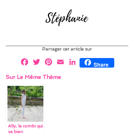
Partager cet article sur
F
T
Pi
E
Li
Share
a
w
nt
m
n
Sur Le Même Thème
ce
itt
er
ai
k
b
er
es
l
e
o
t
dI
o
n
k
Ally, la combi qui
va bien