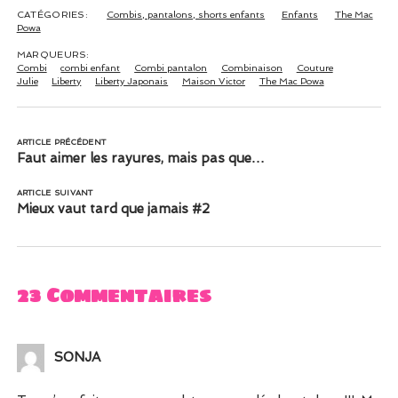
CATÉGORIES:
Combis, pantalons, shorts enfants
Enfants
The Mac
Powa
MARQUEURS:
Combi
combi enfant
Combi pantalon
Combinaison
Couture
Julie
Liberty
Liberty Japonais
Maison Victor
The Mac Powa
ARTICLE PRÉCÉDENT
Faut aimer les rayures, mais pas que…
ARTICLE SUIVANT
Mieux vaut tard que jamais #2
23 Commentaires
S0NJA