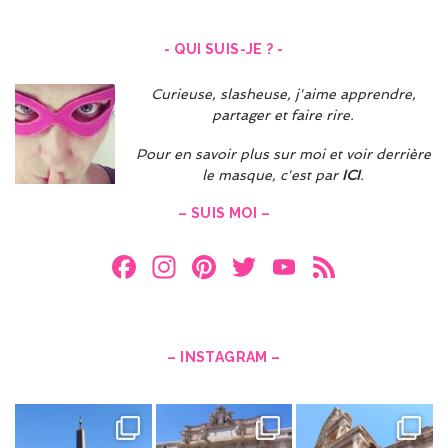
- QUI SUIS-JE ? -
Curieuse, slasheuse, j'aime apprendre,
partager et faire rire.
Pour en savoir plus sur moi et voir derrière
le masque, c'est par
ICI
.
– SUIS MOI –
F
In
Pi
T
Y
F
a
st
nt
w
o
e
ce
a
er
itt
u
e
b
gr
es
er
T
d
– INSTAGRAM –
o
a
t
u
o
m
b