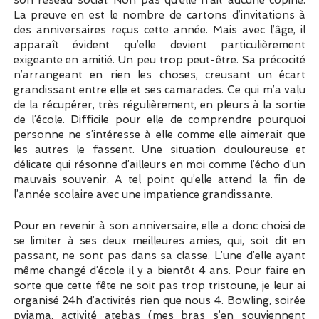
son réseau social. Non pas qu’elle n’ait aucune copine.
La preuve en est le nombre de cartons d’invitations à
des anniversaires reçus cette année. Mais avec l’âge, il
apparaît évident qu’elle devient particulièrement
exigeante en amitié. Un peu trop peut-être. Sa précocité
n’arrangeant en rien les choses, creusant un écart
grandissant entre elle et ses camarades. Ce qui m’a valu
de la récupérer, très régulièrement, en pleurs à la sortie
de l’école. Difficile pour elle de comprendre pourquoi
personne ne s’intéresse à elle comme elle aimerait que
les autres le fassent. Une situation douloureuse et
délicate qui résonne d’ailleurs en moi comme l’écho d’un
mauvais souvenir. A tel point qu’elle attend la fin de
l’année scolaire avec une impatience grandissante.
Pour en revenir à son anniversaire, elle a donc choisi de
se limiter à ses deux meilleures amies, qui, soit dit en
passant, ne sont pas dans sa classe. L’une d’elle ayant
même changé d’école il y a bientôt 4 ans. Pour faire en
sorte que cette fête ne soit pas trop tristoune, je leur ai
organisé 24h d’activités rien que nous 4. Bowling, soirée
pyjama, activité atebas (mes bras s’en souviennent