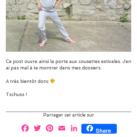
Ce post ouvre ainsi la porte aux cousettes estivales. J’en
ai pas mal à te montrer dans mes dossiers.
A très bientôt donc
Tschuss !
Partager cet article sur
F
T
Pi
E
Li
Share