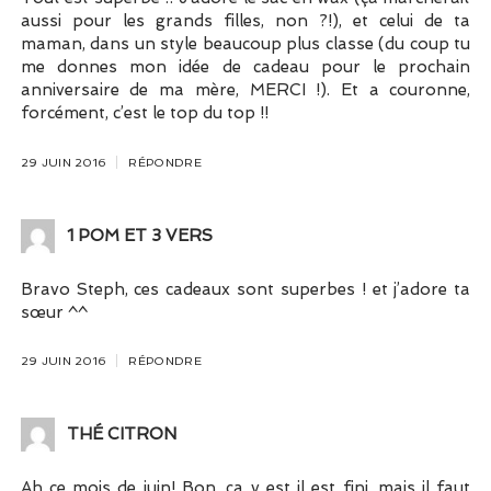
aussi pour les grands filles, non ?!), et celui de ta
maman, dans un style beaucoup plus classe (du coup tu
me donnes mon idée de cadeau pour le prochain
anniversaire de ma mère, MERCI !). Et a couronne,
forcément, c’est le top du top !!
29 JUIN 2016
RÉPONDRE
1 POM ET 3 VERS
Bravo Steph, ces cadeaux sont superbes ! et j’adore ta
sœur ^^
29 JUIN 2016
RÉPONDRE
THÉ CITRON
Ah ce mois de juin! Bon, ça y est il est fini, mais il faut