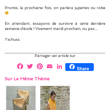
Promis, la prochaine fois, on parlera jupettes ou robe
En attendant, essayons de survivre à cette dernière
semaine d’école ! Vivement mardi prochain, ou pas…
Tschuss.
Partager cet article sur
F
T
Pi
E
Li
Share
a
w
nt
m
n
Sur Le Même Thème
ce
itt
er
ai
k
b
er
es
l
e
o
t
dI
o
n