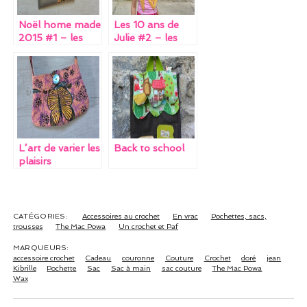
k
Noël home made
Les 10 ans de
2015 #1 – les
Julie #2 – les
accessoires pour
cadals (+ défi de
adultes
ma copine super
héroïne inside)
L’art de varier les
Back to school
plaisirs
CATÉGORIES:
Accessoires au crochet
En vrac
Pochettes, sacs,
trousses
The Mac Powa
Un crochet et Paf
MARQUEURS:
accessoire crochet
Cadeau
couronne
Couture
Crochet
doré
jean
Kibrille
Pochette
Sac
Sac à main
sac couture
The Mac Powa
Wax