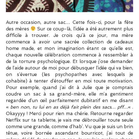
Autre occasion, autre sac… Cette fois-ci, pour la fête
des mères
Sur ce coup-là, l’idée a été autrement plus
difficile à trouver. Je crois qu’à ce jour, ma mère
commence à avoir une sacrée collection de cadeaux
home made, et mon imagination étant ce qu’elle est,
chaque nouvelle célébration commence à ressembler à
de la torture psychologique. Et lorsque j’ose demander
de l’aide autour de moi pour débusquer l’idée qui va bien,
on s’évertue (les psychopathes avec lesquels je
cohabite) à tenter d’étouffer en moi toute motivation.
Pour exemple, quand j’ai dit à Julie que je comptais
coudre un sac à sa grand-mère, elle m’a gentiment
regardée d’un œil parfaitement dubitatif en me disant
«
ben non, tu lui en as déjà fait plein des sacs… pff…
« .
Okayyyy ! Merci pour rien ma chérie. Retourne regarder
Netflix sur ta tablette, je vais me débrouiller toute seule
comme une grande, comme d’hab’. Vu que je suis un brin
têtue, voire bornée ascendant bourricot, j’ai tout de