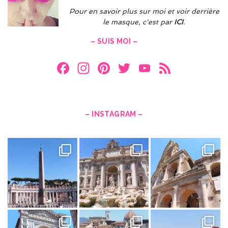
Pour en savoir plus sur moi et voir derrière
le masque, c'est par
ICI
.
– SUIS MOI –
F
In
Pi
T
Y
F
a
st
nt
w
o
e
ce
a
er
itt
u
e
b
gr
es
er
T
d
– INSTAGRAM –
o
a
t
u
o
m
b
k
e
C
h
a