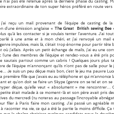
car je n’ai pas été retenue après la dernière phase du casting.
stoire extraordinaire de ton super héros préféré en route vers 
j’ai reçu un mail provenant de l’équipe de casting de l
on d’une émission anglaise «
The Great British sewing Bee
»
plus qu’à les contacter si je voulais tenter l’aventure. J’ai t
i parlé à une amie et à mon chéri, et j’ai renvoyé un mai
genre impulsive, mais là, c’était trop énorme pour partir tête b
 où j’allais. Après un petit échange de mails, j’ai eu une co
 l’une des membres de l’équipe et rendez-vous a été pris po
 je sautais partout comme un cabris ! Quelques jours plus ta
e de l’équipe m’annonçant qu’ils n’ont pas de salle pour le jo
 Je suis un peu déçue mais bon, c’est le jeu ma pauvre Luce
la première fille que j’avais eu au téléphone et qui m’annonce l
rant et qu’on doit se faire un Skype (genre on se tel et on se f
st hyper déçue, qu’elle veut « absolument » me rencontr
 petite était malade à ce moment-là et son père avait pris de
ortives du mercredi (tu noteras au passage l’incroyable abné
pour filer à Paris faire mon casting. J’ai passé un agréabl
à raconter ma vie, ce qui a été la partie la moins difficile. Ça
e que la chaîne choisisse quelques candidats pour la deuxièm