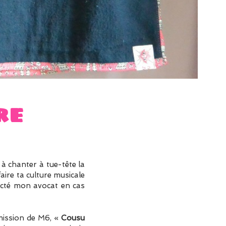
re
s à chanter à tue-tête la
aire ta culture musicale
ntacté mon avocat en cas
 émission de M6, «
Cousu