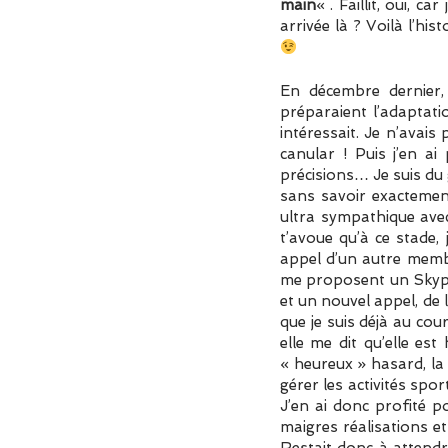
main
« . Faillit, oui, 
arrivée là ? Voilà l’hi
En décembre dernier, 
préparaient l’adaptati
intéressait. Je n’avais 
canular ! Puis j’en a
précisions… Je suis du 
sans savoir exactement
ultra sympathique avec
t’avoue qu’à ce stade,
appel d’un autre membr
me proposent un Skype…
et un nouvel appel, de 
que je suis déjà au cou
elle me dit qu’elle e
« heureux » hasard, la
gérer les activités sp
J’en ai donc profité 
maigres réalisations et 
Restait donc à attendr