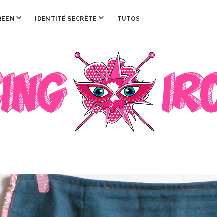
ouvrir
ouvrir
REEN
IDENTITÉ SECRÈTE
TUTOS
menu
menu