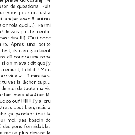
oser de questions. Puis
ndez-vous pour un test à
t atelier avec 8 autres
sionnels quoi…). Parmi
 ! Je vais pas te mentir,
st dire !!!). C’est donc
aire. Après une petite
est, ils n’en gardaient
vons dû coudre une robe
i on m’avait dit que j’y
inalement, I did it ! Mon
r arrivé à « …1 minute ».
is tu vas la lâcher ta p…
re de moi de toute ma vie
ait, mais elle était là.
e ouf !!!!!!!! J’y ai cru
tress c’est bien, mais à
bir ça pendant tout le
our moi, pas besoin de
ré des gens formidables
e recule plus devant la