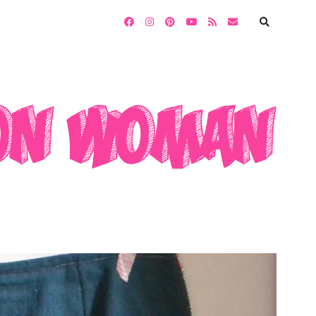
facebook
instagram
pinterest
youtube
rss
email