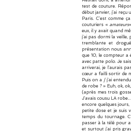
test de couture. Répon
début janvier, j’ai reç
Paris. C’est comme ça 
couturiers «
amateurs
eux, il y avait quand m
j’ai pas dormi la veill
tremblante et droguée
présentation nous anno
que 10, le compteur a 
avec patte polo. Je sai
arriverai, je l’aurais p
cœur a failli sortir de 
Puis on a / j’ai entendu
de robe ? » Euh, ok, ok,
(après mes trois gosses
J’avais cousu LA robe… D
encore quelques jours, 
petite dose et je sui
temps du tournage. C’
passer à la télé pour 
et surtout j’ai pris g