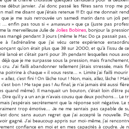
se début janvier. J’ai donc passé les fêtes sans trop me p
u un mail me disant que j’étais retenue !!! Et qui me donnait re
que je me suis retrouvée un samedi matin dans un joli peti
« … enfin pas tous si «
amateurs
» que ça (juste pas profes
ême la merveilleuse Julie de
Jolies Bobines
, bonjour la pression
e, pas mangé pendant 3 jours (même le Mac Do ça passait pas, c’e
 à l’adrénaline que j’ai vécu cette expérience extaordin
nçant qu’on était plus que 38 sur 2000, et qu’à l’issu de ce t
été lancé et c’était parti pour 3h pendant lesquelles nous a
s déjà que je me surpasse sous la pression, mais franchement, s
as cru. J’ai failli abandonner tellement j’étais stressée, mais f
ma poitrine à chaque « il vous reste… ». Limite j’ai failli mouri
 « allez, c’est fini ! On lâche tout ! Non, mais, allez, lâche ! Ma
 c’est bon ! Me tape pas ! Au final, je n’ai jamais été aussi fiè
 quand même). Il manquait un bouton, c’était loin d’être parf
ire qu’il y a un an je n’avais cousu que deux pochons… Le truc d
mais j’espérais secrètement que la réponse soit négative. Le s
s vraiment trop émotive… Je ne me sentais pas capable de su
est donc sans aucun regret que j’ai accepté la nouvelle. P
avoir gagné. J’ai beaucoup appris sur moi-même, j’ai rencont
ravement confiance en moi et en mes capacités à coudre. Je n