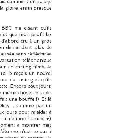
 Mais comment en suis-je
la gloire, enfin presque
a BBC me disant qu’ils
 et que mon profil les
out d’abord cru à un gros
l en demandant plus de
aissée sans réfléchir et
nversation téléphonique
ur un casting filmé. Je
rd, je reçois un nouvel
ur du casting et qu’ils
tte. Encore deux jours,
a même chose. Je lui dis
ait une bouffe !). Et là
er… Okay… Comme par un
ux jours pour m’aider à
gation de mon homme ♥).
e moment à montrer mes
 t’étonne, n’est-ce pas ?
e phase du casting : le