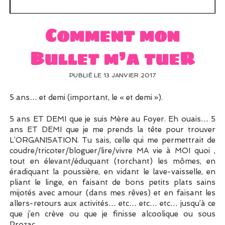
UN PEU DE DÉCO ?
UN SOUPÇON DE BRODERIE
Comment mon
Bullet m’a tueR
PUBLIÉ LE 13 JANVIER 2017
5 ans… et demi (important, le « et demi »).
5 ans ET DEMI que je suis Mère au Foyer. Eh ouais… 5
ans ET DEMI que je me prends la tête pour trouver
L’ORGANISATION. Tu sais, celle qui me permettrait de
coudre/tricoter/bloguer/lire/vivre MA vie à MOI quoi ,
tout en élevant/éduquant (torchant) les mômes, en
éradiquant la poussière, en vidant le lave-vaisselle, en
pliant le linge, en faisant de bons petits plats sains
mijotés avec amour (dans mes rêves) et en faisant les
allers-retours aux activités… etc… etc… etc… jusqu’à ce
que j’en crève ou que je finisse alcoolique ou sous
Prozac.