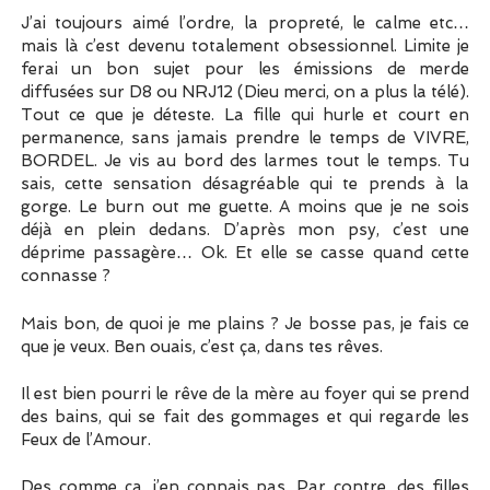
J’ai toujours aimé l’ordre, la propreté, le calme etc…
mais là c’est devenu totalement obsessionnel. Limite je
ferai un bon sujet pour les émissions de merde
diffusées sur D8 ou NRJ12 (Dieu merci, on a plus la télé).
Tout ce que je déteste. La fille qui hurle et court en
permanence, sans jamais prendre le temps de VIVRE,
BORDEL. Je vis au bord des larmes tout le temps. Tu
sais, cette sensation désagréable qui te prends à la
gorge. Le burn out me guette. A moins que je ne sois
déjà en plein dedans. D’après mon psy, c’est une
déprime passagère… Ok. Et elle se casse quand cette
connasse ?
Mais bon, de quoi je me plains ? Je bosse pas, je fais ce
que je veux. Ben ouais, c’est ça, dans tes rêves.
Il est bien pourri le rêve de la mère au foyer qui se prend
des bains, qui se fait des gommages et qui regarde les
Feux de l’Amour.
Des comme ça, j’en connais pas. Par contre, des filles