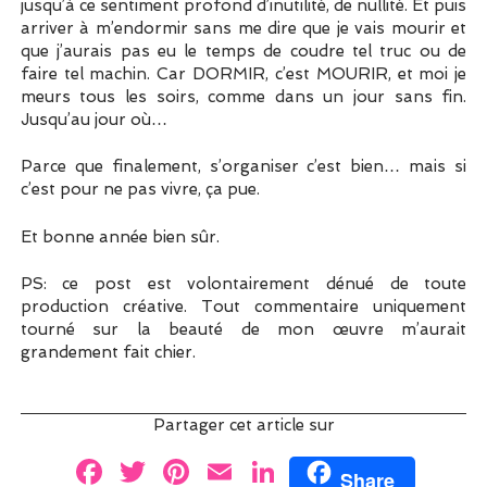
jusqu’à ce sentiment profond d’inutilité, de nullité. Et puis
arriver à m’endormir sans me dire que je vais mourir et
que j’aurais pas eu le temps de coudre tel truc ou de
faire tel machin. Car DORMIR, c’est MOURIR, et moi je
meurs tous les soirs, comme dans un jour sans fin.
Jusqu’au jour où…
Parce que finalement, s’organiser c’est bien… mais si
c’est pour ne pas vivre, ça pue.
Et bonne année bien sûr.
PS: ce post est volontairement dénué de toute
production créative. Tout commentaire uniquement
tourné sur la beauté de mon œuvre m’aurait
grandement fait chier.
Partager cet article sur
F
T
Pi
E
Li
Share