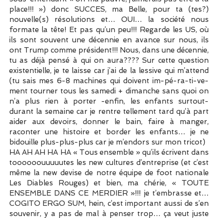
place!!! ») donc SUCCES, ma Belle, pour ta (tes?)
nouvelle(s) résolutions et… OUI… la société nous
formate la tête! Et pas qu’un peu!!! Regarde les US, où
ils sont souvent une décennie en avance sur nous, ils
ont Trump comme président!!! Nous, dans une décennie,
tu as déjà pensé à qui on aura???? Sur cette question
existentielle, je te laisse car j’ai de la lessive qui m’attend
(tu sais mes 6-8 machines qui doivent im-pé-ra-ti-ve-
ment tourner tous les samedi + dimanche sans quoi on
n’a plus rien à porter -enfin, les enfants surtout-
durant la semaine car je rentre tellement tard qu’à part
aider aux devoirs, donner le bain, faire à manger,
raconter une histoire et border les enfants… je ne
bidouille plus-plus-plus car je m’endors sur mon tricot)
HA AH AH HA HA « Tous ensemble » qu’ils écrivent dans
toooooouuuuutes les new cultures d’entreprise (et c’est
même la new devise de notre équipe de foot nationale
Les Diables Rouges) et bien, ma chérie, « TOUTE
ENSEMBLE DANS CE MERDIER »!!! je t’embrasse et…
COGITO ERGO SUM, hein, c’est important aussi de s’en
souvenir, y a pas de mal à penser trop… ça veut juste