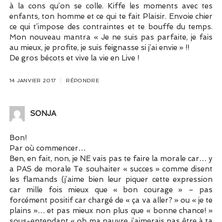
à la cons qu’on se colle. Kiffe les moments avec tes
enfants, ton homme et ce qui te fait Plaisir. Envoie chier
ce qui t’impose des contraintes et te bouffe du temps.
Mon nouveau mantra « Je ne suis pas parfaite, je fais
au mieux, je profite, je suis feignasse si j’ai envie » !!
De gros bécots et vive la vie en Live !
14 JANVIER 2017
RÉPONDRE
S0NJA
Bon!
Par où commencer…
Ben, en fait, non, je NE vais pas te faire la morale car… y
a PAS de morale Te souhaiter « succes » comme disent
les flamands (j’aime bien leur piquer cette expression
car mille fois mieux que « bon courage » – pas
forcément positif car chargé de « ça va aller? » ou « je te
plains »… et pas mieux non plus que « bonne chance! »
sous-entendant « oh ma pauvre, j’aimerais pas être à ta