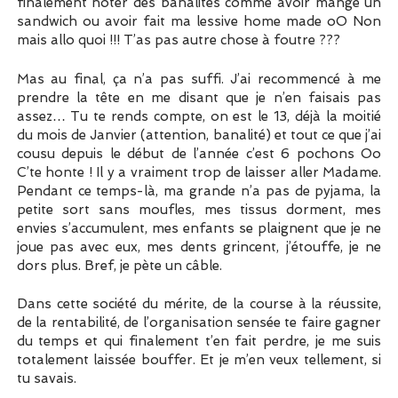
finalement noter des banalités comme avoir mangé un
sandwich ou avoir fait ma lessive home made oO Non
mais allo quoi !!! T’as pas autre chose à foutre ???
Mas au final, ça n’a pas suffi. J’ai recommencé à me
prendre la tête en me disant que je n’en faisais pas
assez… Tu te rends compte, on est le 13, déjà la moitié
du mois de Janvier (attention, banalité) et tout ce que j’ai
cousu depuis le début de l’année c’est 6 pochons Oo
C’te honte ! Il y a vraiment trop de laisser aller Madame.
Pendant ce temps-là, ma grande n’a pas de pyjama, la
petite sort sans moufles, mes tissus dorment, mes
envies s’accumulent, mes enfants se plaignent que je ne
joue pas avec eux, mes dents grincent, j’étouffe, je ne
dors plus. Bref, je pète un câble.
Dans cette société du mérite, de la course à la réussite,
de la rentabilité, de l’organisation sensée te faire gagner
du temps et qui finalement t’en fait perdre, je me suis
totalement laissée bouffer. Et je m’en veux tellement, si
tu savais.