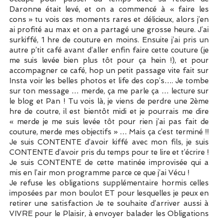
Daronne était levé, et on a commencé à « faire les
cons » tu vois ces moments rares et délicieux, alors j’en
ai profité au max et on a partagé une grosse heure. J’ai
surkiffé, 1 hre de couture en moins. Ensuite j’ai pris un
autre p’tit café avant d’aller enfin faire cette couture (je
me suis levée bien plus tôt pour ça hein !), et pour
accompagner ce café, hop un petit passage vite fait sur
Insta voir les belles photos et life des cop’s…. Je tombe
sur ton message … merde, ça me parle ça … lecture sur
le blog et Pan ! Tu vois là, je viens de perdre une 2ème
hre de coutre, il est bientôt midi et je pourrais me dire
« merde je me suis levée tôt pour rien j’ai pas fait de
couture, merde mes objectifs » … Mais ça c’est terminé !!
Je suis CONTENTE d’avoir kiffé avec mon fils, je suis
CONTENTE d’avoir pris du temps pour te lire et t’écrire !
Je suis CONTENTE de cette matinée improvisée qui a
mis en l’air mon programme parce ce que j’ai Vécu !
Je refuse les obligations supplémentaire hormis celles
imposées par mon boulot ET pour lesquelles je peux en
retirer une satisfaction Je te souhaite d’arriver aussi à
VIVRE pour le Plaisir, à envoyer balader les Obligations