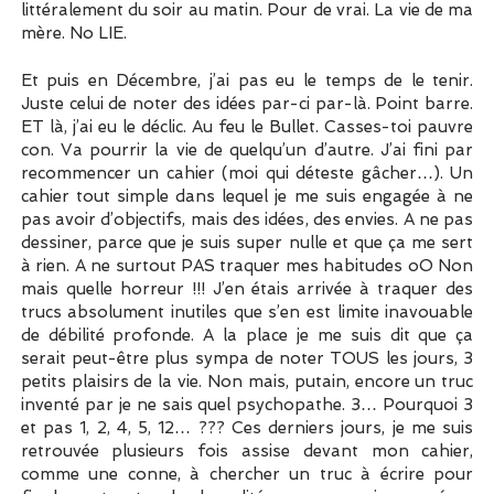
littéralement du soir au matin. Pour de vrai. La vie de ma
mère. No LIE.
Et puis en Décembre, j’ai pas eu le temps de le tenir.
Juste celui de noter des idées par-ci par-là. Point barre.
ET là, j’ai eu le déclic. Au feu le Bullet. Casses-toi pauvre
con. Va pourrir la vie de quelqu’un d’autre. J’ai fini par
recommencer un cahier (moi qui déteste gâcher…). Un
cahier tout simple dans lequel je me suis engagée à ne
pas avoir d’objectifs, mais des idées, des envies. A ne pas
dessiner, parce que je suis super nulle et que ça me sert
à rien. A ne surtout PAS traquer mes habitudes oO Non
mais quelle horreur !!! J’en étais arrivée à traquer des
trucs absolument inutiles que s’en est limite inavouable
de débilité profonde. A la place je me suis dit que ça
serait peut-être plus sympa de noter TOUS les jours, 3
petits plaisirs de la vie. Non mais, putain, encore un truc
inventé par je ne sais quel psychopathe. 3… Pourquoi 3
et pas 1, 2, 4, 5, 12… ??? Ces derniers jours, je me suis
retrouvée plusieurs fois assise devant mon cahier,
comme une conne, à chercher un truc à écrire pour