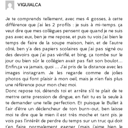
VIGUIALCA
Je te comprends tellement, avec mes 4 gosses, à cette
différence que j’ai les 2 profils : je suis à mi-temps. ça
veut dire que mes collègues pensent que quand je ne suis
pas avec eux, ben je me repose, et puis tu vois j’ai bien le
temps de faire de la soupe maison, hein, et de l’autre
côté, ben y’a des papiers scolaires que j’ai pas signé ou
des devoirs que j’ai pas vérifié, et bing, ça tombe sur le
jour ou bien sûr le collégien avait pas fait son boulot…
Enfin,ça va jamais, quoi … J’ai pris de la distance avec les
images instagram. Je les regarde comme de jolies
photos qui font plaisir à mon oeil, mais je n’en fais plus
une référence pour mon chez moi.
Donc repose toi, détends toi et arrête s’il te plait de te
mettre cette pression de dingue, en fait tu es la seule à
te demander une telle perfection. Et puisque le Bullet à
l’air d’être un déclencheur de ton burn-out, ben laisse
moi te dire que le mien il est très moche et tant pis. je
vois pas l’intérêt de perdre du temps sur un truc qui doit
t’en faire normalement gagner (mais j’aime bien le