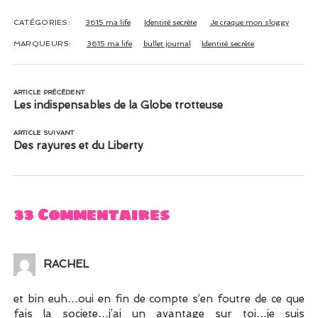
croire que j’étais
organisée + tuto
CATÉGORIES:
3615 ma life
Identité secrète
Je craque mon sloggy
MARQUEURS:
3615 ma life
bullet journal
Identité secrète
ARTICLE PRÉCÉDENT
Les indispensables de la Globe trotteuse
ARTICLE SUIVANT
Des rayures et du Liberty
33 Commentaires
RACHEL
et bin euh…oui en fin de compte s’en foutre de ce que
fais la societe…j’ai un avantage sur toi…je suis