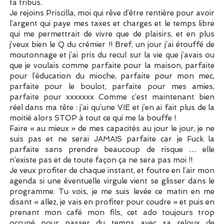
ta tribus.
Je rejoins Priscilla, moi qui rêve d’être rentière pour avoir
l’argent qui paye mes taxes et charges et le temps libre
qui me permettrait de vivre que de plaisirs, et en plus
j’veux bien le Q du crémier !! Bref, un jour j’ai étouffé de
moutonnage et j’ai pris du recul sur la vie que j’avais ou
que je voulais comme parfaite pour la maison, parfaite
pour l’éducation du mioche, parfaite pour mon mec,
parfaite pour le boulot, parfaite pour mes amies,
parfaite pour xxxxxxx Comme c’est maintenant bien
réel dans ma tête : j’ai qu’une VIE et j’en ai fait plus de la
moitié alors STOP à tout ce qui me la bouffe !
Faire « au mieux » de mes capacités au jour le jour, je ne
suis pas et ne serai JAMAIS parfaite car je Fuck la
parfaite sans prendre beaucoup de risque … elle
n’existe pas et de toute façon ça ne sera pas moi !!
Je veux profiter de chaque instant, et foutre en l’air mon
agenda si une éventuelle virgule vient se glisser dans le
programme. Tu vois, je me suis levée ce matin en me
disant « allez, je vais en profiter pour coudre » et puis en
prenant mon café mon fils, cet ado toujours trop
occupé pour passer du temps avec sa reloux de