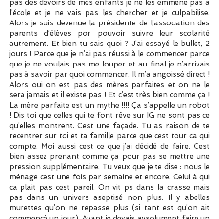
pas des devoirs de mes enfants je ne les emmène pas à
l’école et je ne vais pas les chercher et je culpabilise.
Alors je suis devenue la présidente de l’association des
parents d’élèves por pouvoir suivre leur scolarité
autrement. Et bien tu sais quoi ? J’ai essayé le bullet, 2
jours ! Parce que je n’ai pas réussi à le commencer parce
que je ne voulais pas me louper et au final je n’arrivais
pas à savoir par quoi commencer. Il m’a angoissé direct !
Alors oui on est pas des mères parfaites et on ne le
sera jamais et il existe pas ! Et c’est très bien comme ça !
La mère parfaite est un mythe !!!! Ça s’appelle un robot
! Dis toi que celles qui te font rêve sur IG ne sont pas ce
qu’elles montrent. Cest une façade. Tu as raison de te
recentrer sur toi et ta famille parce que cest tour ca qui
compte. Moi aussi cest ce que j’ai décidé de faire. Cest
bien assez prenant comme ça pour pas se mettre une
pression supplémentaire. Tu veux que je te dise : nous le
ménage cest une fois par semaine et encore. Celui à qui
ca plait pas cest pareil. On vit ps dans la crasse mais
pas dans un univers aseptisé non plus. Il y abelles
murettes qu’on ne repasse plus (si tant est qu’on ait
commencé un jour). Avant je devais avsolument faire un