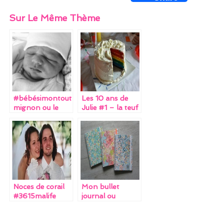
a
w
nt
m
n
Sur Le Même Thème
ce
itt
er
ai
k
b
er
es
l
e
o
t
dI
o
n
k
#bébésimontout
Les 10 ans de
mignon ou le
Julie #1 – la teuf
récit d’une
naissance
(encore) pas
comme les
autres (post à
double ou triple
RTT)
Noces de corail
Mon bullet
#3615malife
journal ou
comment j’ai
réussi à me faire