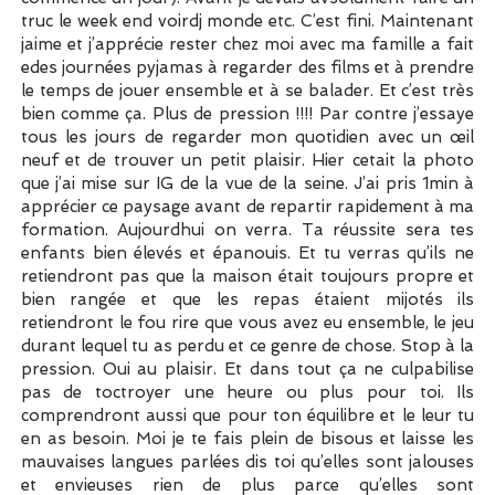
truc le week end voirdj monde etc. C’est fini. Maintenant
jaime et j’apprécie rester chez moi avec ma famille a fait
edes journées pyjamas à regarder des films et à prendre
le temps de jouer ensemble et à se balader. Et c’est très
bien comme ça. Plus de pression !!!! Par contre j’essaye
tous les jours de regarder mon quotidien avec un œil
neuf et de trouver un petit plaisir. Hier cetait la photo
que j’ai mise sur IG de la vue de la seine. J’ai pris 1min à
apprécier ce paysage avant de repartir rapidement à ma
formation. Aujourdhui on verra. Ta réussite sera tes
enfants bien élevés et épanouis. Et tu verras qu’ils ne
retiendront pas que la maison était toujours propre et
bien rangée et que les repas étaient mijotés ils
retiendront le fou rire que vous avez eu ensemble, le jeu
durant lequel tu as perdu et ce genre de chose. Stop à la
pression. Oui au plaisir. Et dans tout ça ne culpabilise
pas de toctroyer une heure ou plus pour toi. Ils
comprendront aussi que pour ton équilibre et le leur tu
en as besoin. Moi je te fais plein de bisous et laisse les
mauvaises langues parlées dis toi qu’elles sont jalouses
et envieuses rien de plus parce qu’elles sont