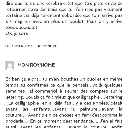
dire que tu es une cérébrale (et que t’as p’tre envie de
retourner travailler mais que tu n’en n’es pas vraiment
certaine car déjà tellement débordée que tu n’arrive pas
à t’imaginer avec en plus un boulot! Mais on y arrive
toooouuuuute)
OK, je sors
14 JANVIER 2017
RÉPONDRE
MON ROY'HOME
Et ben ça alors…tu m’en bouches un quoi et en même
temps tu confirmés ce que je pensais…voilà quelques
semaines, j’ai commencé à zieuter des comptes sur le
lettering….ouais ça fait mieux que calligraphie …lettering
! La calligraphie j’en ai déjà fait…y a des années, c’était
avant les enfants…avant la peinture…avant la
couture…. Avant plein de choses en fait (c’est comme la
broderie…. En ce moment c’est tendance…. J’en ai fais
aussi…avant les enfants ….avant la couture….enfin