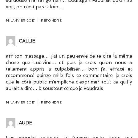
surdouée n’arrange rien… Courage ! Faudrait qu’on se
voit, on n’est pas si loin…
14 JANVIER 2017
RÉPONDRE
CALLIE
arf ton message…. j’ai un peu envie de te dire la même
chose que Ludivine… et puis je crois qu’on nous a
tellement appris a culpabiliser… bon j’ai effacé et
recommencé quinze mille fois ce commentaire, je crois
que le côté public m’empêche d’exprimer tout ce quil y
aurait a dire… bisoustout ce que je voudrais
14 JANVIER 2017
RÉPONDRE
AUDE
Hey wonder maman, je t’envoie juste toute ma