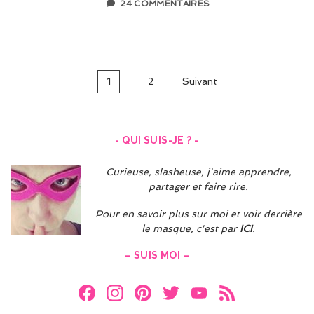
24 COMMENTAIRES
Navigation
1
2
Suivant
des
articles
- QUI SUIS-JE ? -
Curieuse, slasheuse, j'aime apprendre,
partager et faire rire.
Pour en savoir plus sur moi et voir derrière
le masque, c'est par
ICI
.
– SUIS MOI –
F
In
Pi
T
Y
F