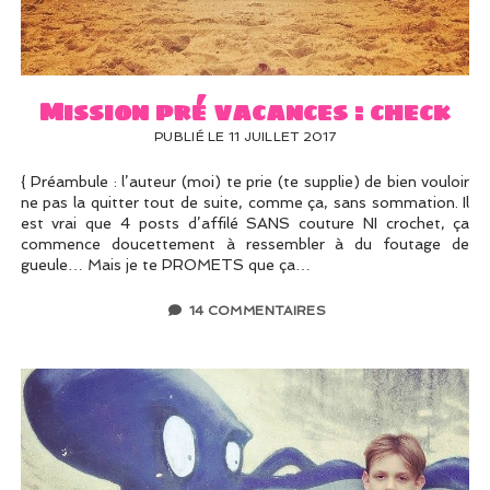
UN PEU DE DÉCO ?
UN SOUPÇON DE BRODERIE
Mission pré vacances : check
PUBLIÉ LE 11 JUILLET 2017
{ Préambule : l’auteur (moi) te prie (te supplie) de bien vouloir
ne pas la quitter tout de suite, comme ça, sans sommation. Il
est vrai que 4 posts d’affilé SANS couture NI crochet, ça
commence doucettement à ressembler à du foutage de
gueule… Mais je te PROMETS que ça…
14 COMMENTAIRES