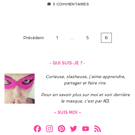
5 COMMENTAIRES
Navigation
Précédent
1
…
5
6
des
articles
- QUI SUIS-JE ? -
Curieuse, slasheuse, j'aime apprendre,
partager et faire rire.
Pour en savoir plus sur moi et voir derrière
le masque, c'est par
ICI
.
– SUIS MOI –
F
In
Pi
T
Y
F