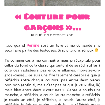
UN PEU DE DÉCO ?
UN SOUPÇON DE BRODERIE
« Couture pour
garçons »…
PUBLIÉ LE 9 OCTOBRE 2015
…ou quand
Perrine
sort un livre et me demande si je
veux faire partie des testeuses. Si si, je te jure, sérieux
Tu commences à me connaître, mais je récapitule pour
celles du fond de la classe qui tentent de se réchauffer à
côté des radiateurs pas encore allumés, moi-être-un-
gros-diesel… Je suis une fille tellement cérébrale que je
réfléchis entre chaque couture, pas entre deux pièces,
non non (enfin si, mais c’est pas ce que je veux dire, là)
mais bien entre deux « coutures ». Genre je couds une
manche, je réfléchis, je couds l’autre manche, je réfléchis,
je couds un côté, je réfléchis, je couds l’autre côté, je
réfléchis, je fais un ourlet… ouh la… je réfléchis grave