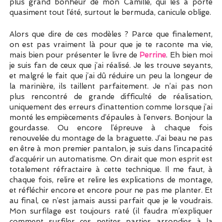
plus grand bonheur de mon Camille, qui les a porté
quasiment tout l’été, surtout le bermuda, canicule oblige.
Alors que dire de ces modèles ? Parce que finalement,
on est pas vraiment là pour que je te raconte ma vie,
mais bien pour présenter le livre de
Perrine
. Eh bien moi
je suis fan de ceux que j’ai réalisé. Je les trouve seyants,
et malgré le fait que j’ai dû réduire un peu la longeur de
la marinière, ils taillent parfaitement. Je n’ai pas non
plus rencontré de grande difficulté de réalisation,
uniquement des erreurs d’inattention comme lorsque j’ai
monté les empiècements d’épaules à l’envers. Bonjour la
gourdasse. Ou encore l’épreuve à chaque fois
renouvelée du montage de la braguette. J’ai beau ne pas
en être à mon premier pantalon, je suis dans l’incapacité
d’acquérir un automatisme. On dirait que mon esprit est
totalement réfractaire à cette technique. Il me faut, à
chaque fois, relire et relire les explications de montage,
et réfléchir encore et encore pour ne pas me planter. Et
au final, ce n’est jamais aussi parfait que je le voudrais.
Mon surfilage est toujours raté (il faudra m’expliquer
comment surfiler ces petites parties arrondies à la