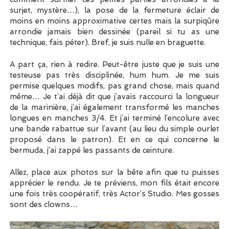
surjet, mystère…), la pose de la fermeture éclair de
moins en moins approximative certes mais la surpiqûre
arrondie jamais bien dessinée (pareil si tu as une
technique, fais péter). Bref, je suis nulle en braguette.
A part ça, rien à redire. Peut-être juste que je suis une
testeuse pas très disciplinée, hum hum. Je me suis
permise quelques modifs, pas grand chose, mais quand
même… Je t’ai déjà dit que j’avais raccourci la longueur
de la marinière, j’ai également transformé les manches
longues en manches 3/4. Et j’ai terminé l’encolure avec
une bande rabattue sur l’avant (au lieu du simple ourlet
proposé dans le patron). Et en ce qui concerne le
bermuda, j’ai zappé les passants de ceinture.
Allez, place aux photos sur la bête afin que tu puisses
apprécier le rendu. Je te préviens, mon fils était encore
une fois très coopératif, très Actor’s Studio. Mes gosses
sont des clowns…