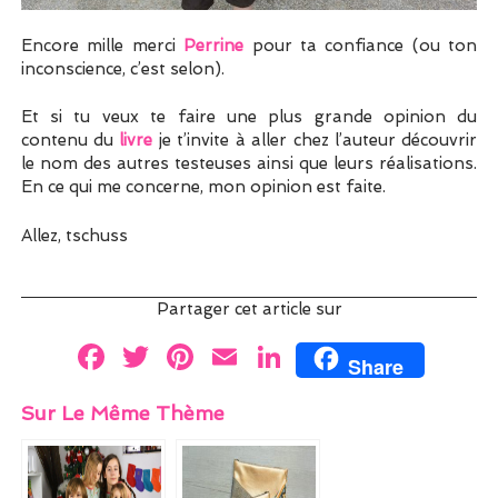
Encore mille merci
Perrine
pour ta confiance (ou ton
inconscience, c’est selon).
Et si tu veux te faire une plus grande opinion du
contenu du
livre
je t’invite à aller chez l’auteur découvrir
le nom des autres testeuses ainsi que leurs réalisations.
En ce qui me concerne, mon opinion est faite.
Allez, tschuss
Partager cet article sur
F
T
Pi
E
Li
Share
a
w
nt
m
n
Sur Le Même Thème
ce
itt
er
ai
k
b
er
es
l
e