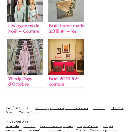
o
t
dI
o
n
k
Les pyjamas de
Noël home made
Noël – Couture
2015 #1 – les
de Noël #1
accessoires pour
adultes
Windy Days
Noël 2014 #2-
d’Ottobre,
couture
deuxième du
nom
CATÉGORIES:
Combis, pantalons, shorts enfants
Enfants
The Mac
Powa
Tops enfants
MARQUEURS:
bermuda
Couture
Couture pour garçons
Façon Perrine
garçon
jersey
livre
marinière
pantalon enfant
The Mac Powa
top enfant