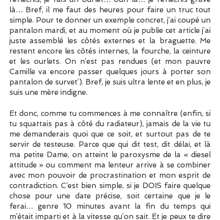
là… Bref, il me faut des heures pour faire un truc tout
simple. Pour te donner un exemple concret, j’ai coupé un
pantalon mardi, et au moment où je publie cet article j’ai
juste assemblé les côtés externes et la braguette. Me
restent encore les côtés internes, la fourche, la ceinture
et les ourlets. On n’est pas rendues (et mon pauvre
Camille va encore passer quelques jours à porter son
pantalon de survet’). Bref, je suis ultra lente et en plus, je
suis une mère indigne.
Et donc, comme tu commences à me connaître (enfin, si
tu squattais pas à côté du radiateur), jamais de la vie tu
me demanderais quoi que ce soit, et surtout pas de te
servir de testeuse. Parce que qui dit test, dit délai, et là
ma petite Dame, on atteint le paroxysme de la « diesel
attitude » ou comment ma lenteur arrive à se combiner
avec mon pouvoir de procrastination et mon esprit de
contradiction. C’est bien simple, si je DOIS faire quelque
chose pour une date précise, soit certaine que je le
ferai… genre 10 minutes avant la fin du temps qui
m’était imparti et à la vitesse qu’on sait. Et je peux te dire