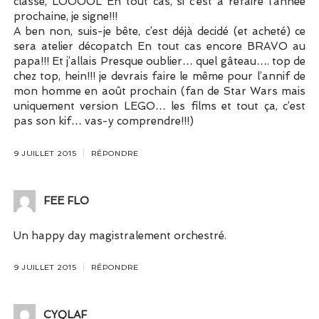
classe, LOOOOL En tout cas, si c’est à refaire l’année
prochaine, je signe!!!
A ben non, suis-je bête, c’est déjà decidé (et acheté) ce
sera atelier décopatch En tout cas encore BRAVO au
papa!!! Et j’allais Presque oublier… quel gâteau…. top de
chez top, hein!!! je devrais faire le même pour l’annif de
mon homme en août prochain (fan de Star Wars mais
uniquement version LEGO… les films et tout ça, c’est
pas son kif… vas-y comprendre!!!)
9 JUILLET 2015
RÉPONDRE
FEE FLO
Un happy day magistralement orchestré.
9 JUILLET 2015
RÉPONDRE
CYQLAF