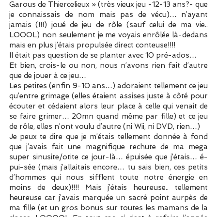
Garous de Thiercelieux » (très vieux jeu -12-13 ans?- que
je connaissais de nom mais pas de vécu)… n’ayant
jamais (!!!) joué de jeu de rôle (sauf celui de ma vie..
LOOOL) non seulement je me voyais enrôlée là-dedans
mais en plus j’étais propulsée direct conteuse!!!!
Il était pas question de se planter avec 10 pré-ados…
Et bien, crois-le ou non, nous n’avons rien fait d’autre
que de jouer à ce jeu…
Les petites (enfin 9-10 ans…) adoraient tellement ce jeu
qu’entre grimage (elles étaient assises juste à côté pour
écouter et cédaient alors leur place à celle qui venait de
se faire grimer… 20mn quand même par fille) et ce jeu
de rôle, elles n’ont voulu d’autre (ni Wii, ni DVD, rien…)
Je peux te dire que je m’étais tellement donnée à fond
que j’avais fait une magnifique rechute de ma mega
super sinusite/otite ce jour-là… épuisée que j’étais… é-
pui-sée (mais j’allaitais encore… tu sais bien, ces petits
d’hommes qui nous sifflent toute notre énergie en
moins de deux)!!!! Mais j’étais heureuse.. tellement
heureuse car j’avais marquée un sacré point aurpès de
ma fille (et un gros bonus sur toutes les mamans de la