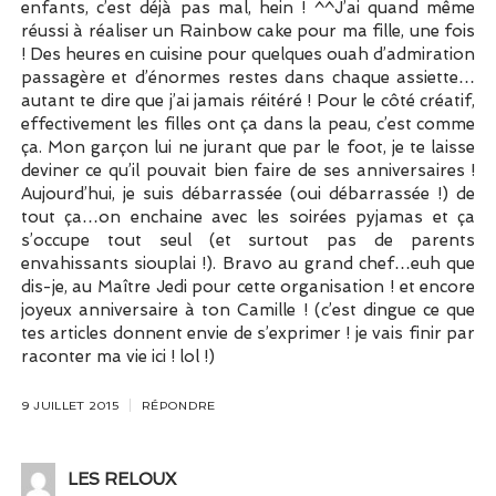
enfants, c’est déjà pas mal, hein ! ^^J’ai quand même
réussi à réaliser un Rainbow cake pour ma fille, une fois
! Des heures en cuisine pour quelques ouah d’admiration
passagère et d’énormes restes dans chaque assiette…
autant te dire que j’ai jamais réitéré ! Pour le côté créatif,
effectivement les filles ont ça dans la peau, c’est comme
ça. Mon garçon lui ne jurant que par le foot, je te laisse
deviner ce qu’il pouvait bien faire de ses anniversaires !
Aujourd’hui, je suis débarrassée (oui débarrassée !) de
tout ça…on enchaine avec les soirées pyjamas et ça
s’occupe tout seul (et surtout pas de parents
envahissants siouplai !). Bravo au grand chef…euh que
dis-je, au Maître Jedi pour cette organisation ! et encore
joyeux anniversaire à ton Camille ! (c’est dingue ce que
tes articles donnent envie de s’exprimer ! je vais finir par
raconter ma vie ici ! lol !)
9 JUILLET 2015
RÉPONDRE
LES RELOUX