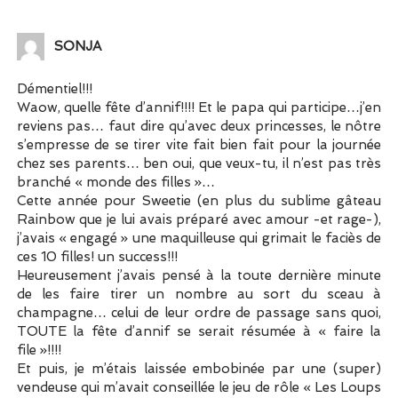
SONJA
Démentiel!!!
Waow, quelle fête d’annif!!!! Et le papa qui participe…j’en
reviens pas… faut dire qu’avec deux princesses, le nôtre
s’empresse de se tirer vite fait bien fait pour la journée
chez ses parents… ben oui, que veux-tu, il n’est pas très
branché « monde des filles »…
Cette année pour Sweetie (en plus du sublime gâteau
Rainbow que je lui avais préparé avec amour -et rage-),
j’avais « engagé » une maquilleuse qui grimait le faciès de
ces 10 filles! un success!!!
Heureusement j’avais pensé à la toute dernière minute
de les faire tirer un nombre au sort du sceau à
champagne… celui de leur ordre de passage sans quoi,
TOUTE la fête d’annif se serait résumée à « faire la
file »!!!!
Et puis, je m’étais laissée embobinée par une (super)
vendeuse qui m’avait conseillée le jeu de rôle « Les Loups