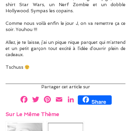
shirt Star Wars, un Nerf Zombie et un dobble
Hollywood. Sympas les copains.
Comme nous voilà enfin le jour J, on va remettre ça ce
soir. Youhou !!!
Allez, je te laisse, j’ai un pique nique parquet qui m’attend
et un petit garçon tout excité à l’idée d’ouvrir plein de
cadeaux.
Tschuss
Partager cet article sur
F
T
Pi
E
Li
Share
a
w
nt
m
n
Sur Le Même Thème
ce
itt
er
ai
k
b
er
es
l
e