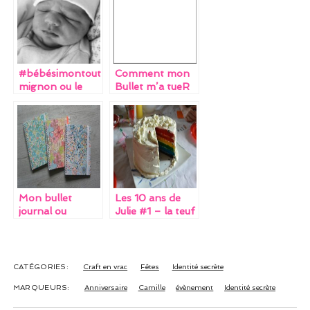
o
t
dI
o
n
k
#bébésimontout
Comment mon
mignon ou le
Bullet m’a tueR
récit d’une
naissance
(encore) pas
comme les
autres (post à
double ou triple
RTT)
Mon bullet
Les 10 ans de
journal ou
Julie #1 – la teuf
comment j’ai
réussi à me faire
croire que j’étais
organisée + tuto
CATÉGORIES:
Craft en vrac
Fêtes
Identité secrète
MARQUEURS:
Anniversaire
Camille
évènement
Identité secrète