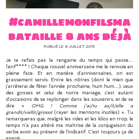
UN PEU DE DÉCO ?
UN SOUPÇON DE BRODERIE
#camillemonfilsma
bataille 8 ans déjà
PUBLIÉ LE 9 JUILLET 2015
Je te refais pas la rengaine du temps qui passe…
l’enf**** ! Chaque nouvel anniversaire me le renvoie en
pleine face. Et en matière d’anniversaires, on est
grassement servis. Entre les nôtres (dont le mien que
j’arrêterai de fêter l’année prochaine, hum hum…), ceux
des gosses et celui de notre mariage, c’est autant
d’occasions de se replonger dans les souvenirs, et de se
dire «
OMG ! Comme j’ai/tu as/il/elle a
grandit/viellit/grossit
(rayer les mentions inutiles) ». Tu
remarqueras que, malgré les rides et les kilos en trop, le
temps n’a pas altéré ma maîtrise de la conjugaison du
verbe avoir au présent de l’indicatif. C’est toujours ça de
gagné.