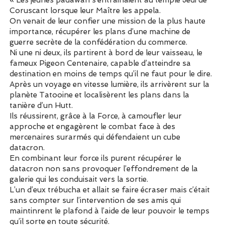
« Les jeunes padawan s’entrainaient au temple Jedi de
Coruscant lorsque leur Maître les appela.
On venait de leur confier une mission de la plus haute
importance, récupérer les plans d’une machine de
guerre secrète de la confédération du commerce.
Ni une ni deux, ils partirent à bord de leur vaisseau, le
fameux Pigeon Centenaire, capable d’atteindre sa
destination en moins de temps qu’il ne faut pour le dire.
Après un voyage en vitesse lumière, ils arrivèrent sur la
planète Tatooine et localisèrent les plans dans la
tanière d’un Hutt.
Ils réussirent, grâce à la Force, à camoufler leur
approche et engagèrent le combat face à des
mercenaires surarmés qui défendaient un cube
datacron.
En combinant leur force ils purent récupérer le
datacron non sans provoquer l’effondrement de la
galerie qui les conduisait vers la sortie.
L’un d’eux trébucha et allait se faire écraser mais c’était
sans compter sur l’intervention de ses amis qui
maintinrent le plafond à l’aide de leur pouvoir le temps
qu’il sorte en toute sécurité.