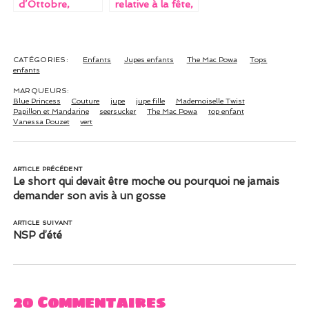
d’Ottobre,
relative à la fête,
deuxième du
à l’amusement
nom
CATÉGORIES:
Enfants
Jupes enfants
The Mac Powa
Tops
enfants
MARQUEURS:
Blue Princess
Couture
jupe
jupe fille
Mademoiselle Twist
Papillon et Mandarine
seersucker
The Mac Powa
top enfant
Vanessa Pouzet
vert
ARTICLE PRÉCÉDENT
Le short qui devait être moche ou pourquoi ne jamais
demander son avis à un gosse
ARTICLE SUIVANT
NSP d’été
20 Commentaires