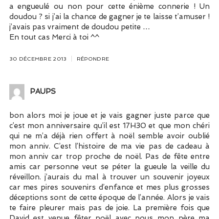
a engueulé ou non pour cette énième connerie ! Un
doudou ? si j’ai la chance de gagner je te laisse t’amuser !
j’avais pas vraiment de doudou petite …
En tout cas Merci à toi ^^
30 DÉCEMBRE 2013
RÉPONDRE
PAUPS
bon alors moi je joue et je vais gagner juste parce que
c’est mon anniversaire qu’il est 17H30 et que mon chéri
qui ne m’a déjà rien offert à noël semble avoir oublié
mon anniv. C’est l’histoire de ma vie pas de cadeau à
mon anniv car trop proche de noël. Pas de fête entre
amis car personne veut se péter la gueule la veille du
réveillon. j’aurais du mal à trouver un souvenir joyeux
car mes pires souvenirs d’enfance et mes plus grosses
déceptions sont de cette époque de l’année. Alors je vais
te faire pleurer mais pas de joie. La première fois que
David est venue fêter noël avec nous mon père ma