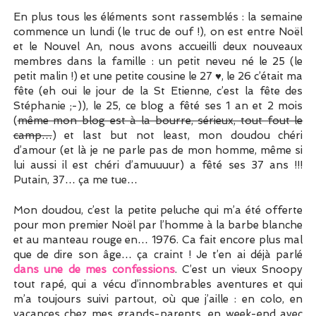
En plus tous les éléments sont rassemblés : la semaine
commence un lundi (le truc de ouf !), on est entre Noël
et le Nouvel An, nous avons accueilli deux nouveaux
membres dans la famille : un petit neveu né le 25 (le
petit malin !) et une petite cousine le 27 ♥, le 26 c’était ma
fête (eh oui le jour de la St Etienne, c’est la fête des
Stéphanie ;-)), le 25, ce blog a fêté ses 1 an et 2 mois
(
même mon blog est à la bourre, sérieux, tout fout le
camp…
) et last but not least, mon doudou chéri
d’amour (et là je ne parle pas de mon homme, même si
lui aussi il est chéri d’amuuuur) a fêté ses 37 ans !!!
Putain, 37… ça me tue…
Mon doudou, c’est la petite peluche qui m’a été offerte
pour mon premier Noël par l’homme à la barbe blanche
et au manteau rouge en… 1976. Ca fait encore plus mal
que de dire son âge… ça craint ! Je t’en ai déjà parlé
dans une de mes confessions
. C’est un vieux Snoopy
tout rapé, qui a vécu d’innombrables aventures et qui
m’a toujours suivi partout, où que j’aille : en colo, en
vacances chez mes grands-parents, en week-end avec