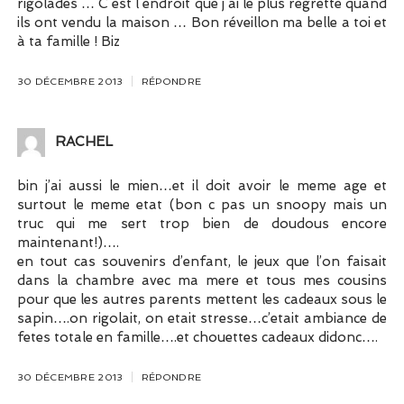
rigolades … C est l endroit que j ai le plus regretté quand
ils ont vendu la maison … Bon réveillon ma belle a toi et
à ta famille ! Biz
30 DÉCEMBRE 2013
RÉPONDRE
RACHEL
bin j’ai aussi le mien…et il doit avoir le meme age et
surtout le meme etat (bon c pas un snoopy mais un
truc qui me sert trop bien de doudous encore
maintenant!)….
en tout cas souvenirs d’enfant, le jeux que l’on faisait
dans la chambre avec ma mere et tous mes cousins
pour que les autres parents mettent les cadeaux sous le
sapin….on rigolait, on etait stresse…c’etait ambiance de
fetes totale en famille….et chouettes cadeaux didonc….
30 DÉCEMBRE 2013
RÉPONDRE