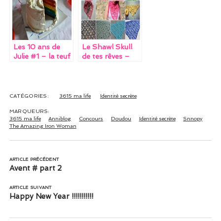
organisée + tuto
Les 10 ans de
Le Shawl Skull
Julie #1 – la teuf
de tes rêves –
Concours de
Noël
CATÉGORIES:
3615 ma life
Identité secrète
MARQUEURS:
3615 ma life
Anniblog
Concours
Doudou
Identité secrète
Snnopy
The Amazing Iron Woman
ARTICLE PRÉCÉDENT
Avent # part 2
ARTICLE SUIVANT
Happy New Year !!!!!!!!!!!