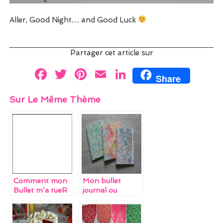
Aller, Good Night… and Good Luck
Partager cet article sur
F
T
Pi
E
Li
Share
a
w
nt
m
n
Sur Le Même Thème
ce
itt
er
ai
k
b
er
es
l
e
o
t
dI
o
n
k
Comment mon
Mon bullet
Bullet m’a tueR
journal ou
comment j’ai
réussi à me faire
croire que j’étais