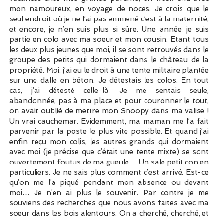
mon namoureux, en voyage de noces. Je crois que le
seul endroit où je ne l’ai pas emmené c’est à la maternité,
et encore, je n’en suis plus si sûre. Une année, je suis
partie en colo avec ma soeur et mon cousin. Etant tous
les deux plus jeunes que moi, il se sont retrouvés dans le
groupe des petits qui dormaient dans le château de la
propriété. Moi, j’ai eu le droit à une tente militaire plantée
sur une dalle en béton. Je détestais les colos. En tout
cas, j’ai détesté celle-là. Je me sentais seule,
abandonnée, pas à ma place et pour couronner le tout,
on avait oublié de mettre mon Snoopy dans ma valise !
Un vrai cauchemar. Evidemment, ma maman me l’a fait
parvenir par la poste le plus vite possible. Et quand j’ai
enfin reçu mon colis, les autres grands qui dormaient
avec moi (je précise que c’était une tente mixte) se sont
ouvertement foutus de ma gueule… Un sale petit con en
particuliers. Je ne sais plus comment c’est arrivé. Est-ce
qu’on me l’a piqué pendant mon absence ou devant
moi… Je n’en ai plus le souvenir. Par contre je me
souviens des recherches que nous avons faites avec ma
soeur dans les bois alentours. On a cherché, cherché, et