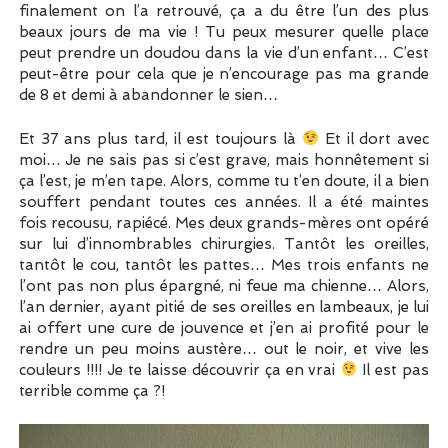
finalement on l’a retrouvé, ça a du être l’un des plus
beaux jours de ma vie ! Tu peux mesurer quelle place
peut prendre un doudou dans la vie d’un enfant… C’est
peut-être pour cela que je n’encourage pas ma grande
de 8 et demi à abandonner le sien…
Et 37 ans plus tard, il est toujours là
Et il dort avec
moi… Je ne sais pas si c’est grave, mais honnêtement si
ça l’est, je m’en tape. Alors, comme tu t’en doute, il a bien
souffert pendant toutes ces années. Il a été maintes
fois recousu, rapiécé. Mes deux grands-mères ont opéré
sur lui d’innombrables chirurgies. Tantôt les oreilles,
tantôt le cou, tantôt les pattes… Mes trois enfants ne
l’ont pas non plus épargné, ni feue ma chienne… Alors,
l’an dernier, ayant pitié de ses oreilles en lambeaux, je lui
ai offert une cure de jouvence et j’en ai profité pour le
rendre un peu moins austère… out le noir, et vive les
couleurs !!!! Je te laisse découvrir ça en vrai
Il est pas
terrible comme ça ?!