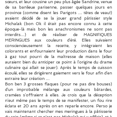
sœurs, et leur cousine un peu plus âgée Sandrine, venue
de sa banlieue parisenne, passer quelques jours en
province (comme disent les Parigots … têtes de veau!)
avaient décidé de se la jouer grand pâtissier style
Michalak (bon Ok il était pas encore connu à cette
époque-là mais bon les anachronismes ne sont pas
interdits…) et de réaliser de MAGNIFIQUES
MERINGUES aux couleurs d’été. Elles suivaient
consciencieusement la recette, y intégraient les
colorants et enfournaient leur production dans le four
à gaz tout pourri de la maîtresse de maison (elles
auraient bien du anticiper ce point à l’origine du drame
culinaire qui allait se jouer). Après le temps de cuisson
écoulé, elles se dirigèrent gaiement vers le four afin d’en
extraire leur création …
Bon ben 3 grosses flaques (pour ne pas dire bouses)
d’un improbable mélange aux couleurs bâtardes,
cramées s’offraient à elles. Je crois que la déception
n’eut même pas le temps de se manifester, un fou rire
éclata et 20 ans après on en reparle encore. Perso je
vais maintenant chercher mes meringues à la pâtisserie