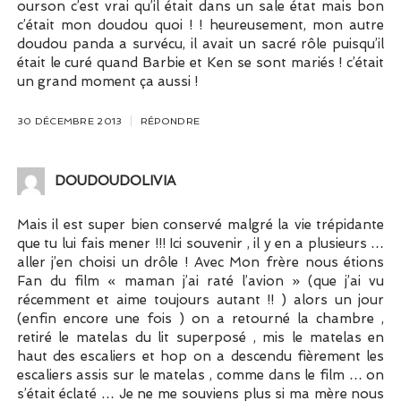
ourson c’est vrai qu’il était dans un sale état mais bon
c’était mon doudou quoi ! ! heureusement, mon autre
doudou panda a survécu, il avait un sacré rôle puisqu’il
était le curé quand Barbie et Ken se sont mariés ! c’était
un grand moment ça aussi !
30 DÉCEMBRE 2013
RÉPONDRE
DOUDOUDOLIVIA
Mais il est super bien conservé malgré la vie trépidante
que tu lui fais mener !!! Ici souvenir , il y en a plusieurs …
aller j’en choisi un drôle ! Avec Mon frère nous étions
Fan du film « maman j’ai raté l’avion » (que j’ai vu
récemment et aime toujours autant !! ) alors un jour
(enfin encore une fois ) on a retourné la chambre ,
retiré le matelas du lit superposé , mis le matelas en
haut des escaliers et hop on a descendu fièrement les
escaliers assis sur le matelas , comme dans le film … on
s’était éclaté … Je ne me souviens plus si ma mère nous