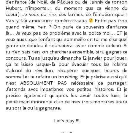
d’enfance (de Noël, de Pâques ou de l’anniv de tonton
Hubert, n’importe…. du moment que ça vienne du
coeur). Je veux du rire, des larmes, de l’émotion quoi !
Vas-y fait amouuurrr camérrrrraaaa
Enfin pas trop
quand même, hein ? On parle de souvenirs d’enfance
là… Je veux pas de problème avec la police moi… ET je
veux aussi que l’enfant qui sommeille en toi me dise quel
genre de doudou il souhaiterai avoir comme cadeau. Si
tu n’en sais rien, on cherchera ensemble, si tu gagnes ce
concours. Tu as jusqu’au dimanche 12 janvier pour jouer.
Ça te laisse jusque-là pour évacuer tous les relents
d’alcool du réveillon, récupérer quelques heures de
sommeil et te refaire un brushing. Et je précise aussi qu’il
n’est ABSOLUMENT PAS nécessaire de partager.
J’attends avec impatience vos petites histoires. Et je
précise également qu’après les avoir toutes lues, la
petite main innocente d’un de mes trois monstres tirera
au sort le ou la gagnante.
Let’s play !!!