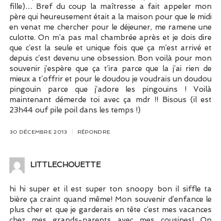
fille)… Bref du coup la maîtresse a fait appeler mon
père qui heureusement était a la maison pour que le midi
en venat me chercher pour le déjeuner, me ramene une
culotte. On m’a pas mal chambrée après et je dois dire
que c’est la seule et unique fois que ça m’est arrivé et
depuis c’est devenu une obsession. Bon voilà pour mon
souvenir j’espère que ça t’ira parce que la j’ai rien de
mieux a t’offrir et pour le doudou je voudrais un doudou
pingouin parce que j’adore les pingouins ! Voilà
maintenant démerde toi avec ça mdr !! Bisous (il est
23h44 ouf pile poil dans les temps !)
30 DÉCEMBRE 2013
RÉPONDRE
LITTLECHOUETTE
hi hi super et il est super ton snoopy bon il siffle ta
bière ça craint quand même! Mon souvenir d’enfance le
plus cher et que je garderais en tête c’est mes vacances
chez mes grands-parents avec mes cousines! On