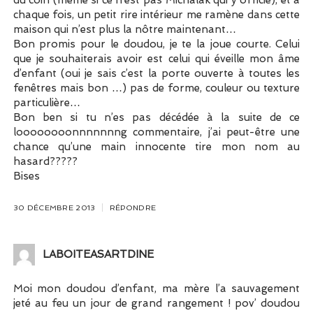
du coin (même si ce n’est pas Michalak qui y officie), et à
chaque fois, un petit rire intérieur me ramène dans cette
maison qui n’est plus la nôtre maintenant…
Bon promis pour le doudou, je te la joue courte. Celui
que je souhaiterais avoir est celui qui éveille mon âme
d’enfant (oui je sais c’est la porte ouverte à toutes les
fenêtres mais bon …) pas de forme, couleur ou texture
particulière…
Bon ben si tu n’es pas décédée à la suite de ce
loooooooonnnnnnng commentaire, j’ai peut-être une
chance qu’une main innocente tire mon nom au
hasard?????
Bises
30 DÉCEMBRE 2013
RÉPONDRE
LABOITEASARTDINE
Moi mon doudou d’enfant, ma mère l’a sauvagement
jeté au feu un jour de grand rangement ! pov’ doudou