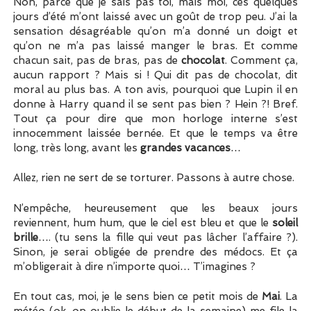
Non, parce que je sais pas toi, mais moi, ces quelques
jours d’été m’ont laissé avec un goût de trop peu. J’ai la
sensation désagréable qu’on m’a donné un doigt et
qu’on ne m’a pas laissé manger le bras. Et comme
chacun sait, pas de bras, pas de
chocolat
. Comment ça,
aucun rapport ? Mais si ! Qui dit pas de chocolat, dit
moral au plus bas. A ton avis, pourquoi que Lupin il en
donne à Harry quand il se sent pas bien ? Hein ?! Bref.
Tout ça pour dire que mon horloge interne s’est
innocemment laissée bernée. Et que le temps va être
long, très long, avant les
grandes vacances
…
Allez, rien ne sert de se torturer. Passons à autre chose.
N’empêche, heureusement que les beaux jours
reviennent, hum hum, que le ciel est bleu et que le
soleil
brille
…. (tu sens la fille qui veut pas lâcher l’affaire ?).
Sinon, je serai obligée de prendre des médocs. Et ça
m’obligerait à dire n’importe quoi… T’imagines ?
En tout cas, moi, je le sens bien ce petit mois de
Mai
. La
météo (ok, on oublie le début de la semaine) me file la