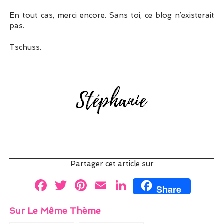
En tout cas, merci encore. Sans toi, ce blog n’existerait
pas.
Tschuss.
Partager cet article sur
F
T
Pi
E
Li
Share
a
w
nt
m
n
Sur Le Même Thème
ce
itt
er
ai
k