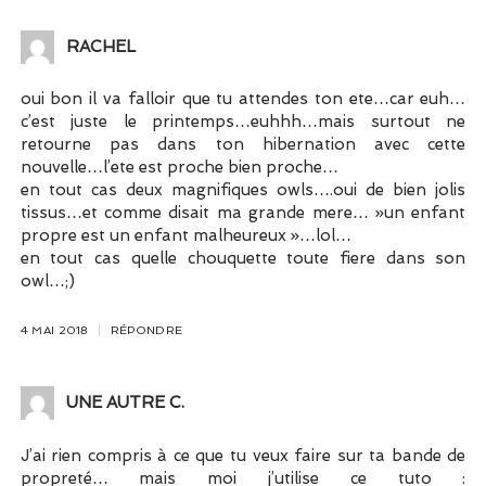
RACHEL
oui bon il va falloir que tu attendes ton ete…car euh…
c’est juste le printemps…euhhh…mais surtout ne
retourne pas dans ton hibernation avec cette
nouvelle…l’ete est proche bien proche…
en tout cas deux magnifiques owls….oui de bien jolis
tissus…et comme disait ma grande mere… »un enfant
propre est un enfant malheureux »…lol…
en tout cas quelle chouquette toute fiere dans son
owl…;)
4 MAI 2018
RÉPONDRE
UNE AUTRE C.
J’ai rien compris à ce que tu veux faire sur ta bande de
propreté… mais moi j’utilise ce tuto :