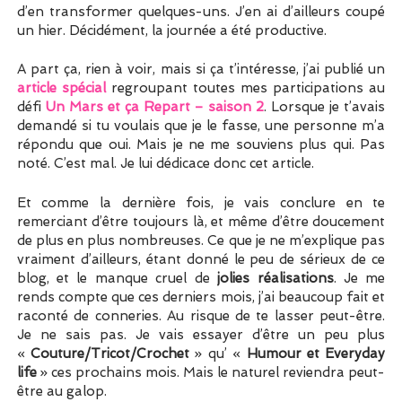
d’en transformer quelques-uns. J’en ai d’ailleurs coupé
un hier. Décidément, la journée a été productive.
A part ça, rien à voir, mais si ça t’intéresse, j’ai publié un
article spécial
regroupant toutes mes participations au
défi
Un Mars et ça Repart – saison 2
. Lorsque je t’avais
demandé si tu voulais que je le fasse, une personne m’a
répondu que oui. Mais je ne me souviens plus qui. Pas
noté. C’est mal. Je lui dédicace donc cet article.
Et comme la dernière fois, je vais conclure en te
remerciant d’être toujours là, et même d’être doucement
de plus en plus nombreuses. Ce que je ne m’explique pas
vraiment d’ailleurs, étant donné le peu de sérieux de ce
blog, et le manque cruel de
jolies réalisations
. Je me
rends compte que ces derniers mois, j’ai beaucoup fait et
raconté de conneries. Au risque de te lasser peut-être.
Je ne sais pas. Je vais essayer d’être un peu plus
«
Couture/Tricot/Crochet
» qu’ «
Humour et Everyday
life
» ces prochains mois. Mais le naturel reviendra peut-
être au galop.