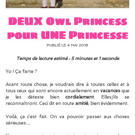
UN PEU DE DÉCO ?
UN SOUPÇON DE BRODERIE
DEUX Owl Princess
pour UNE Princesse
PUBLIÉ LE 4 MAI 2018
Temps de lecture estimé : 5 minutes et 1 seconde
Yo ! Ça farte ?
Avant toute chose, je voudrais dire à toutes celles et à
tous ceux qui sont encore actuellement en
vacances
que
je les déteste bien
cordialement
. Elles/ils se
reconnaîtront. Ceci dit en toute
amitié
, bien évidemment.
Voilà, ça c’est fait. On va pouvoir passer aux choses
sérieuses…