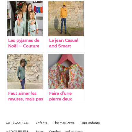
b
er
es
l
e
o
t
dI
o
n
k
Les pyjamas de
Le jean Casual
Noël – Couture
and Smart
de Noël #1
#forever
Faut aimer les
Faire d’une
rayures, mais pas
pierre deux
que…
coups, ou
comment gâter
ses neveux et
relever des défis
CATÉGORIES:
Enfants
The Mac Powa
Tops enfants
ni vue ni connue
MARQUEURS:
jersey
Ottobre
owl princess