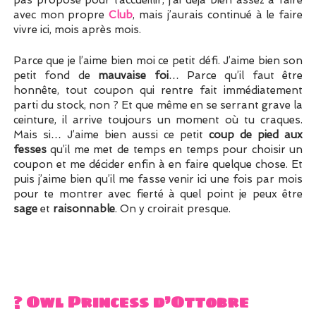
pas proposé pour l’accueillir, j’ai déjà bien assez à faire
avec mon propre
Club
, mais j’aurais continué à le faire
vivre ici, mois après mois.
Parce que je l’aime bien moi ce petit défi. J’aime bien son
petit fond de
mauvaise foi
… Parce qu’il faut être
honnête, tout coupon qui rentre fait immédiatement
parti du stock, non ? Et que même en se serrant grave la
ceinture, il arrive toujours un moment où tu craques.
Mais si… J’aime bien aussi ce petit
coup de pied aux
fesses
qu’il me met de temps en temps pour choisir un
coupon et me décider enfin à en faire quelque chose. Et
puis j’aime bien qu’il me fasse venir ici une fois par mois
pour te montrer avec fierté à quel point je peux être
sage
et
raisonnable
. On y croirait presque.
? Owl Princess d’Ottobre