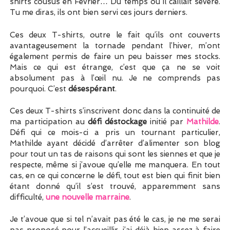
shirts cousus en Février… Du temps où il caillait sévère.
Tu me diras, ils ont bien servi ces jours derniers.
Ces deux T-shirts, outre le fait qu’ils ont couverts
avantageusement la tornade pendant l’hiver, m’ont
également permis de faire un peu baisser mes stocks.
Mais ce qui est étrange, c’est que ça ne se voit
absolument pas à l’œil nu. Je ne comprends pas
pourquoi. C’est
désespérant
.
Ces deux T-shirts s’inscrivent donc dans la continuité de
ma participation au
défi déstockage
initié par
Mathilde
.
Défi qui ce mois-ci a pris un tournant particulier,
Mathilde ayant décidé d’arrêter d’alimenter son blog
pour tout un tas de raisons qui sont les siennes et que je
respecte, même si j’avoue qu’elle me manquera. En tout
cas, en ce qui concerne le défi, tout est bien qui finit bien
étant donné qu’il s’est trouvé, apparemment sans
difficulté,
une nouvelle marraine
.
Je t’avoue que si tel n’avait pas été le cas, je ne me serai