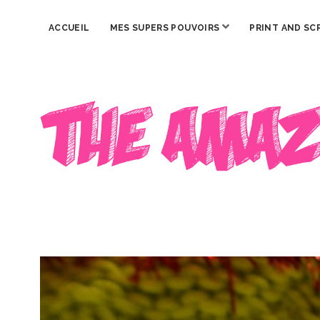
ouvrir
ACCUEIL
MES SUPERS POUVOIRS
PRINT AND SC
menu
The
Amazing
Iron
Woman