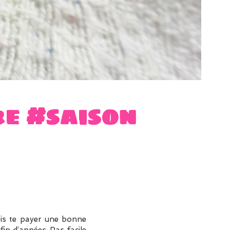
re #saison
ois te payer une bonne