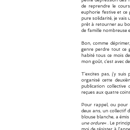
petite dépression des f
de reprendre le cours
euphorie festive et ce
pure solidarité, je vai
prêt à retourner au bo
de famille nombreuse en so
Bon, comme déprimer, 
genre perdre tout ce g
habité tous ce mois d
mon goût, c’est avec de
T’excites pas, j’y sui
organisé cette deuxiè
publication collective
reçues aux quatre coins
Pour rappel, ou pour ce
deux ans, un collectif 
blouse blanche, a émis
une ordure
« . Le princ
moi de résister à l’appe