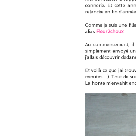
connerie. Et cette anné
relancée en fin d’année,
Comme je suis une fille
alias
Fleur2choux
.
Au commencement, il y
simplement envoyé une 
j’allais découvrir dedan
Et voilà ce que j’ai tr
minutes…). Tout de suite
La honte m’envahit enc