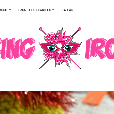
ouvrir
ouvrir
REEN
IDENTITÉ SECRÈTE
TUTOS
menu
menu