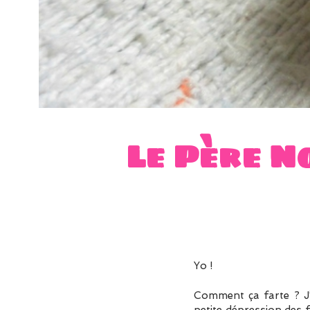
Le Père N
Yo !
Comment ça farte ? J’