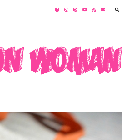
facebook
instagram
pinterest
youtube
rss
email