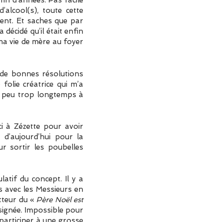
fin d’années. Pas facile
alcool(s), toute cette
ment. Et saches que par
décidé qu’il était enfin
ma vie de mère au foyer
 de bonnes résolutions
folie créatrice qui m’a
n peu trop longtemps à
ci à Zézette pour avoir
 d’aujourd’hui pour la
ur sortir les poubelles
latif du concept. Il y a
es avec les Messieurs en
tteur du «
Père Noël est
ésignée. Impossible pour
à participer à une grosse