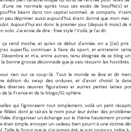
amilles bien caractéristique du lundi de rentrée post fêtes de 
 d’une vie normale après tous ces excès de bouffe(s) et d’
 gouffre béant dans ton capital sommeil. Je compatis. Vrai
s un peu déprimer aussi aujourd’hui, étant donné que mon mec a 
ulot. Aujourd’hui est donc le premier jour (depuis 6 mois) de 
lo. J’ai envie de dire : free style ! Voilà, je l’ai dit.
ça rend moche, et qu’en ce début d’année, on a (j’ai) pris
ras superflu, continuer à faire du sport, et entretenir cette 
e Décembre et m’a, entre autres, tenu éloignée de ce blog u
 la bonne grosse déconnade que je vais réouvrir les hostilités.
s pour rien sur ce coup-là. Tout le monde se lève et dit mer
me édition du swap des ordures, et d’avoir choisit la date
 des diverses œuvres figuratives et autres petites laines po
 de la France et de la blogo/IG sphère.
lles qui l’ignoraient tout simplement, voilà un petit récapitu
de fêlées dont je tairais le nom pour leur éviter des problèm
 l’idée d’organiser un échange sur le thème hautement prome
ipe était simple, envoyer un cadeau bien pourri à une victime d
l. Telle le Scout que je n’ai jamais été, je suis toujours prête 