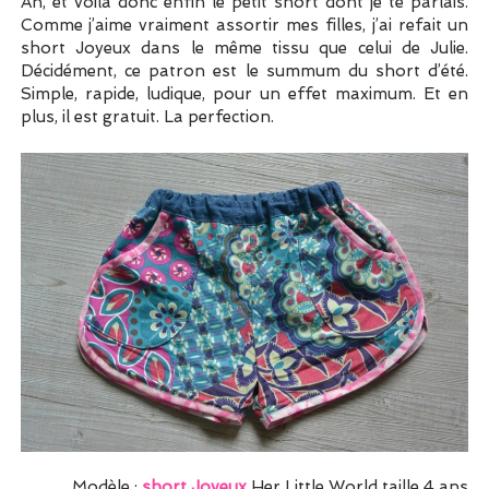
Ah, et voilà donc enfin le petit short dont je te parlais.
Comme j’aime vraiment assortir mes filles, j’ai refait un
short Joyeux dans le même tissu que celui de Julie.
Décidément, ce patron est le summum du short d’été.
Simple, rapide, ludique, pour un effet maximum. Et en
plus, il est gratuit. La perfection.
Modèle :
short Joyeux
Her Little World taille 4 ans