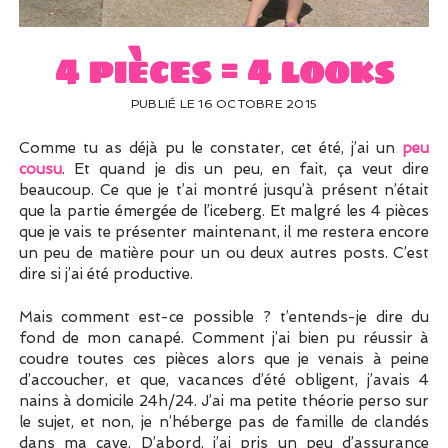
UN PEU DE DÉCO ?
UN SOUPÇON DE BRODERIE
4 pièces = 4 looks
PUBLIÉ LE 16 OCTOBRE 2015
Comme tu as déjà pu le constater, cet été, j’ai un
peu
cousu
. Et quand je dis un peu, en fait, ça veut dire
beaucoup. Ce que je t’ai montré jusqu’à présent n’était
que la partie émergée de l’iceberg. Et malgré les 4 pièces
que je vais te présenter maintenant, il me restera encore
un peu de matière pour un ou deux autres posts. C’est
dire si j’ai été productive.
Mais comment est-ce possible ? t’entends-je dire du
fond de mon canapé. Comment j’ai bien pu réussir à
coudre toutes ces pièces alors que je venais à peine
d’accoucher, et que, vacances d’été obligent, j’avais 4
nains à domicile 24h/24. J’ai ma petite théorie perso sur
le sujet, et non, je n’héberge pas de famille de clandés
dans ma cave. D’abord, j’ai pris un peu d’assurance