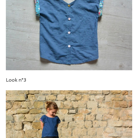
Look n°3