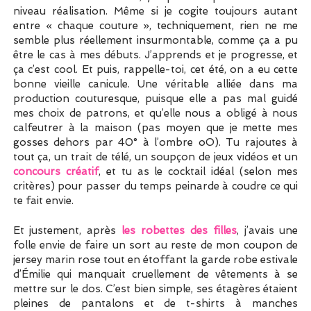
niveau réalisation. Même si je cogite toujours autant
entre « chaque couture », techniquement, rien ne me
semble plus réellement insurmontable, comme ça a pu
être le cas à mes débuts. J’apprends et je progresse, et
ça c’est cool. Et puis, rappelle-toi, cet été, on a eu cette
bonne vieille canicule. Une véritable alliée dans ma
production couturesque, puisque elle a pas mal guidé
mes choix de patrons, et qu’elle nous a obligé à nous
calfeutrer à la maison (pas moyen que je mette mes
gosses dehors par 40° à l’ombre oO). Tu rajoutes à
tout ça, un trait de télé, un soupçon de jeux vidéos et un
concours créatif
, et tu as le cocktail idéal (selon mes
critères) pour passer du temps peinarde à coudre ce qui
te fait envie.
Et justement, après
les robettes des filles
, j’avais une
folle envie de faire un sort au reste de mon coupon de
jersey marin rose tout en étoffant la garde robe estivale
d’Émilie qui manquait cruellement de vêtements à se
mettre sur le dos. C’est bien simple, ses étagères étaient
pleines de pantalons et de t-shirts à manches