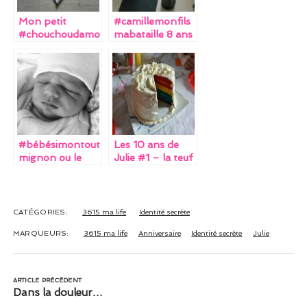
k
Mon petit
#camillemonfils
#chouchoudamo
mabataille 8 ans
ur pourri gâté #2
déjà
#bébésimontout
Les 10 ans de
mignon ou le
Julie #1 – la teuf
récit d’une
naissance
(encore) pas
comme les
CATÉGORIES:
3615 ma life
Identité secrète
autres (post à
MARQUEURS:
3615 ma life
Anniversaire
Identité secrète
Julie
double ou triple
RTT)
ARTICLE PRÉCÉDENT
Dans la douleur…