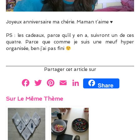
Joyeux anniversaire ma chérie. Maman t’aime ♥
PS : les cadeaux, parce qu’il y en a, suivront un de ces
quatre. Parce que comme je suis une meuf hyper
organisée, ben j’ai pas fini
Partager cet article sur
F
T
Pi
E
Li
Share
a
w
nt
m
n
Sur Le Même Thème
ce
itt
er
ai
k
b
er
es
l
e
o
t
dI
o
n