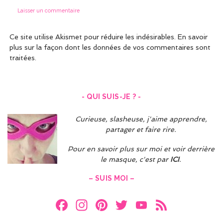
Ce site utilise Akismet pour réduire les indésirables.
En savoir
plus sur la façon dont les données de vos commentaires sont
traitées
.
- QUI SUIS-JE ? -
Curieuse, slasheuse, j'aime apprendre,
partager et faire rire.
Pour en savoir plus sur moi et voir derrière
le masque, c'est par
ICI
.
– SUIS MOI –
F
In
Pi
T
Y
F
a
st
nt
w
o
e