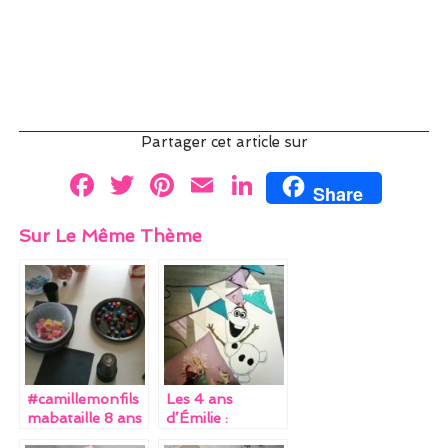
Partager cet article sur
F
T
Pi
E
Li
Share
a
w
nt
m
n
Sur Le Même Thème
ce
itt
er
ai
k
b
er
es
l
e
o
t
dI
o
n
k
#camillemonfils
Les 4 ans
mabataille 8 ans
d’Émilie :
déjà
l’anniversaire