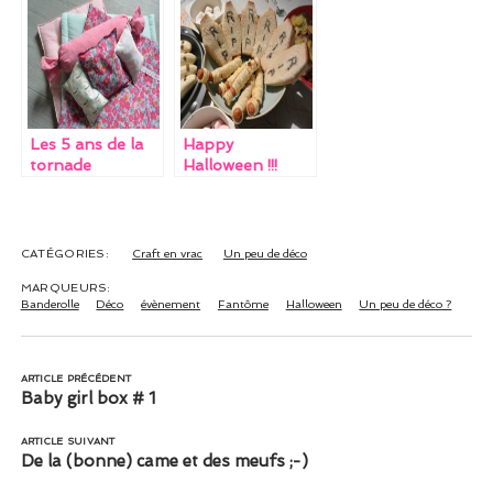
Reine des Neiges
Les 5 ans de la
Happy
tornade
Halloween !!!
CATÉGORIES:
Craft en vrac
Un peu de déco
MARQUEURS:
Banderolle
Déco
évènement
Fantôme
Halloween
Un peu de déco ?
ARTICLE PRÉCÉDENT
Baby girl box # 1
ARTICLE SUIVANT
De la (bonne) came et des meufs ;-)