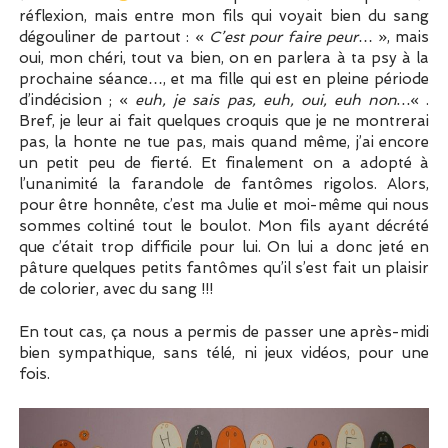
réflexion, mais entre mon fils qui voyait bien du sang
dégouliner de partout : «
C’est pour faire peur
… », mais
oui, mon chéri, tout va bien, on en parlera à ta psy à la
prochaine séance…, et ma fille qui est en pleine période
d’indécision ; «
euh, je sais pas, euh, oui, euh non…
« .
Bref, je leur ai fait quelques croquis que je ne montrerai
pas, la honte ne tue pas, mais quand même, j’ai encore
un petit peu de fierté. Et finalement on a adopté à
l’unanimité la farandole de fantômes rigolos. Alors,
pour être honnête, c’est ma Julie et moi-même qui nous
sommes coltiné tout le boulot. Mon fils ayant décrété
que c’était trop difficile pour lui. On lui a donc jeté en
pâture quelques petits fantômes qu’il s’est fait un plaisir
de colorier, avec du sang !!!
En tout cas, ça nous a permis de passer une après-midi
bien sympathique, sans télé, ni jeux vidéos, pour une
fois.