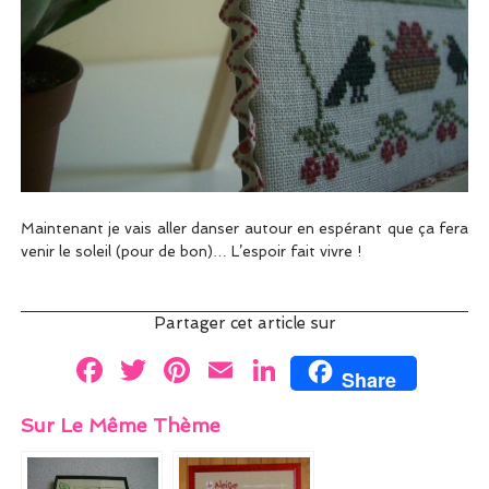
Maintenant je vais aller danser autour en espérant que ça fera
venir le soleil (pour de bon)… L’espoir fait vivre !
Partager cet article sur
F
T
Pi
E
Li
Share
a
w
nt
m
n
Sur Le Même Thème
ce
itt
er
ai
k
b
er
es
l
e