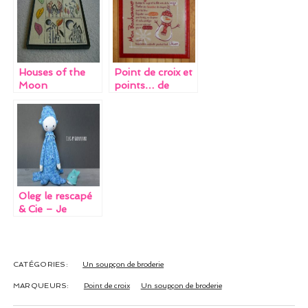
o
t
dI
o
n
k
Houses of the
Point de croix et
Moon
points… de
suture
Oleg le rescapé
& Cie – Je
déstocke #2
CATÉGORIES:
Un soupçon de broderie
MARQUEURS:
Point de croix
Un soupçon de broderie