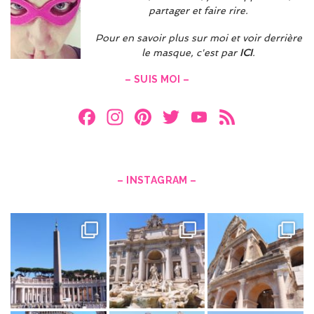
partager et faire rire.
Pour en savoir plus sur moi et voir derrière
le masque, c'est par
ICI
.
– SUIS MOI –
F
In
Pi
T
Y
F
a
st
nt
w
o
e
ce
a
er
itt
u
e
b
gr
es
er
T
d
– INSTAGRAM –
o
a
t
u
o
m
b
k
e
C
h