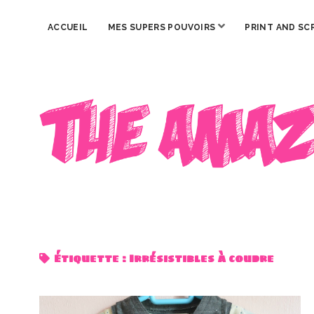
ouvrir
ACCUEIL
MES SUPERS POUVOIRS
PRINT AND SC
menu
The
Amazing
Iron
Woman
Étiquette :
Irrésistibles à coudre