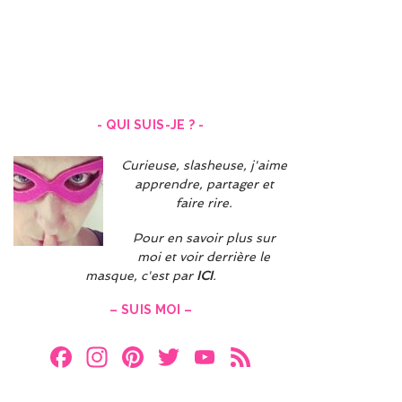
- QUI SUIS-JE ? -
Curieuse, slasheuse, j'aime
apprendre, partager et
faire rire.
Pour en savoir plus sur
moi et voir derrière le
masque, c'est par
ICI
.
– SUIS MOI –
F
In
Pi
T
Y
F
a
st
nt
w
o
e