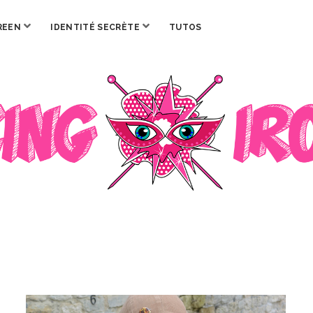
ouvrir
ouvrir
REEN
IDENTITÉ SECRÈTE
TUTOS
menu
menu