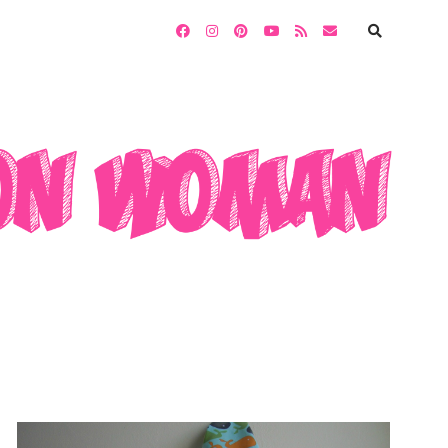
facebook
instagram
pinterest
youtube
rss
email