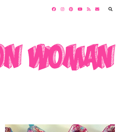
facebook
instagram
pinterest
youtube
rss
email