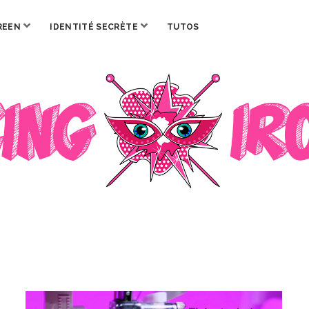
ouvrir
ouvrir
REEN
IDENTITÉ SECRÈTE
TUTOS
menu
menu