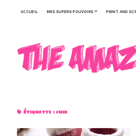
ouvrir
ACCUEIL
MES SUPERS POUVOIRS
PRINT AND SC
menu
The
Amazing
Iron
Woman
Étiquette :
cuir