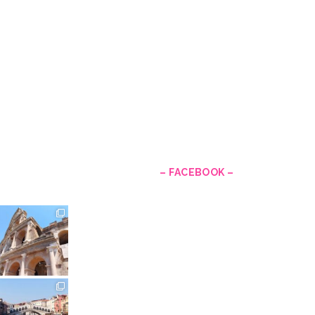
–
– FACEBOOK –