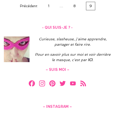
Navigation
Précédent
1
…
8
9
des
articles
- QUI SUIS-JE ? -
Curieuse, slasheuse, j'aime apprendre,
partager et faire rire.
Pour en savoir plus sur moi et voir derrière
le masque, c'est par
ICI
.
– SUIS MOI –
F
In
Pi
T
Y
F
a
st
nt
w
o
e
ce
a
er
itt
u
e
b
gr
es
er
T
d
– INSTAGRAM –