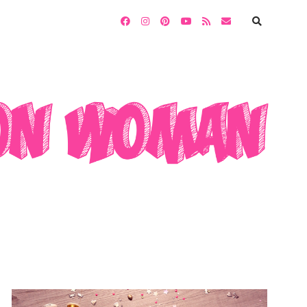
facebook
instagram
pinterest
youtube
rss
email