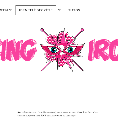
ouvrir
ouvrir
REEN
IDENTITÉ SECRÈTE
TUTOS
menu
menu