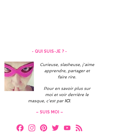
Navigation
des
articles
- QUI SUIS-JE ? -
Curieuse, slasheuse, j'aime
apprendre, partager et
faire rire.
Pour en savoir plus sur
moi et voir derrière le
masque, c'est par
ICI
.
– SUIS MOI –
F
In
Pi
T
Y
F