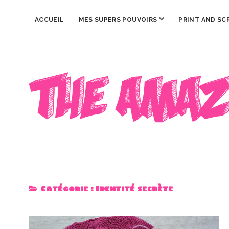
ouvrir
ACCUEIL
MES SUPERS POUVOIRS
PRINT AND SC
menu
The
Amazing
Iron
Woman
Catégorie :
Identité secrète