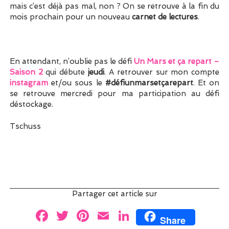
mais c’est déjà pas mal, non ? On se retrouve à la fin du
mois prochain pour un nouveau
carnet de lectures
.
En attendant, n’oublie pas le défi
Un Mars et ça repart –
Saison 2
qui débute
jeudi
. A retrouver sur mon compte
instagram
et/ou sous le
#défiunmarsetçarepart
. Et on
se retrouve mercredi pour ma participation au défi
déstockage.
Tschuss
Partager cet article sur
F
T
Pi
E
Li
Share