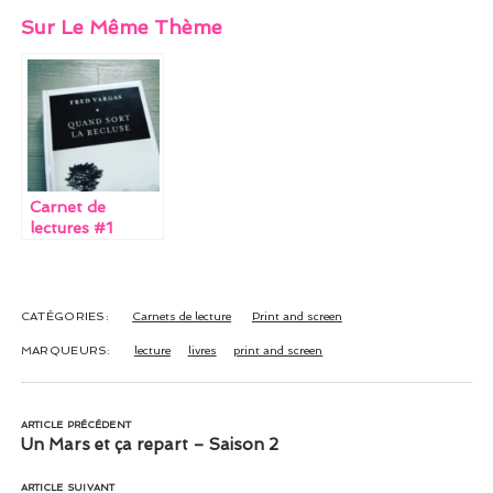
a
w
nt
m
n
Sur Le Même Thème
ce
itt
er
ai
k
b
er
es
l
e
o
t
dI
o
n
k
Carnet de
lectures #1
CATÉGORIES:
Carnets de lecture
Print and screen
MARQUEURS:
lecture
livres
print and screen
ARTICLE PRÉCÉDENT
Un Mars et ça repart – Saison 2
ARTICLE SUIVANT